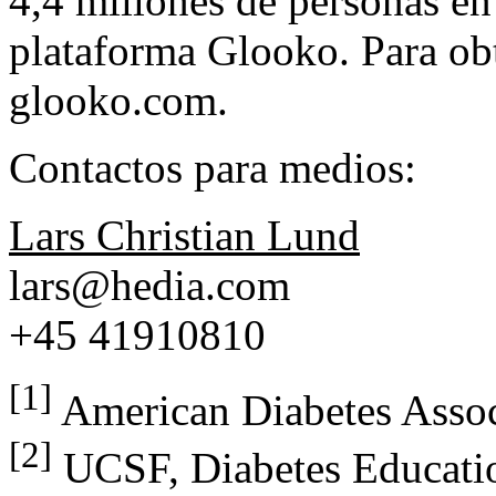
4,4 millones de personas en
plataforma Glooko. Para obt
glooko.com.
Contactos para medios:
Lars Christian Lund
lars@hedia.com
+45 41910810
[1]
American Diabetes Asso
[2]
UCSF, Diabetes Educati