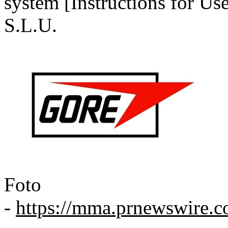
system [Instructions for Us
S.L.U.
Foto
-
https://mma.prnewswir