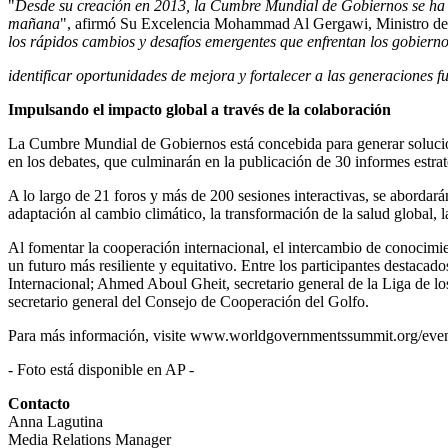
"
Desde su creación en 2013, la Cumbre Mundial de Gobiernos se ha c
mañana
", afirmó Su Excelencia Mohammad Al Gergawi, Ministro de
los rápidos cambios y desafíos emergentes que enfrentan los gobierno
identificar oportunidades de mejora y fortalecer a las generaciones f
Impulsando el impacto global a través de la colaboración
La Cumbre Mundial de Gobiernos está concebida para generar solucion
en los debates, que culminarán en la publicación de 30 informes estrat
A lo largo de 21 foros y más de 200 sesiones interactivas, se abordarán
adaptación al cambio climático, la transformación de la salud global, l
Al fomentar la cooperación internacional, el intercambio de conocimien
un futuro más resiliente y equitativo. Entre los participantes destaca
Internacional;
Ahmed Aboul Gheit
, secretario general de la
Liga de
lo
secretario general del Consejo de Cooperación del Golfo.
Para más información, visite
www.worldgovernmentssummit.org/even
- Foto está disponible en
AP
-
Contacto
Anna Lagutina
Media Relations Manager