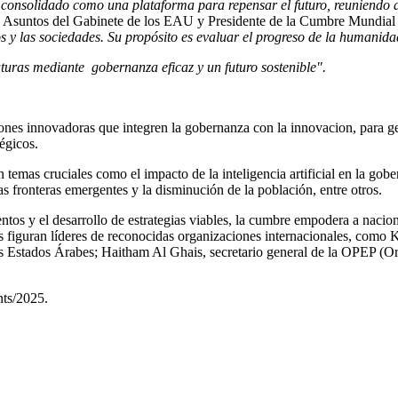
onsolidado como una plataforma para repensar el futuro, reuniendo a 
 Asuntos del Gabinete de los EAU y Presidente de la Cumbre Mundial
s y las sociedades. Su propósito es evaluar el progreso de la humanida
uturas mediante gobernanza eficaz y un futuro sostenible".
es innovadoras que integren la gobernanza con la innovacion, para gen
égicos.
 temas cruciales como el impacto de la inteligencia artificial en la gober
as fronteras emergentes y la disminución de la población, entre otros.
tos y el desarrollo de estrategias viables, la cumbre empodera a nacione
dos figuran líderes de reconocidas organizaciones internacionales, como
K
s Estados Árabes;
Haitham Al Ghais
, secretario general de la OPEP (O
ts/2025
.