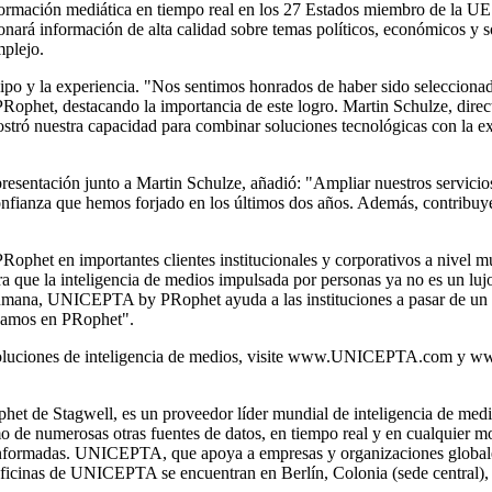
ción mediática en tiempo real en los 27 Estados miembro de la UE en
rá información de alta calidad sobre temas políticos, económicos y s
mplejo.
quipo y la experiencia. "Nos sentimos honrados de haber sido seleccion
ophet, destacando la importancia de este logro.
Martin Schulze
, dire
tró nuestra capacidad para combinar soluciones tecnológicas con la ex
presentación junto a
Martin Schulze
, añadió: "Ampliar nuestros servicio
onfianza que hemos forjado en los últimos dos años. Además, contribuye 
phet en importantes clientes institucionales y corporativos a nivel mu
ra que la inteligencia de medios impulsada por personas ya no es un luj
umana, UNICEPTA by PRophet ayuda a las instituciones a pasar de un e
lsamos en PRophet".
ciones de inteligencia de medios, visite
www.UNICEPTA.com
y
ww
t de Stagwell, es un proveedor líder mundial de inteligencia de medi
mo de numerosas otras fuentes de datos, en tiempo real y en cualquier
 informadas. UNICEPTA, que apoya a empresas y organizaciones globales
 oficinas de UNICEPTA se encuentran en Berlín, Colonia (sede central)