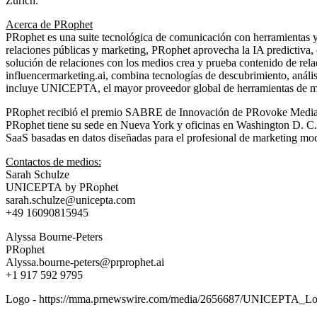
Zúrich.
Acerca de PRophet
PRophet es una suite tecnológica de comunicación con herramientas 
relaciones públicas y marketing, PRophet aprovecha la IA predictiva, co
solución de relaciones con los medios crea y prueba contenido de relac
influencermarketing.ai
, combina tecnologías de descubrimiento, anális
incluye
UNICEPTA
, el mayor proveedor global de herramientas de m
PRophet recibió el premio SABRE de Innovación de PRovoke Media en
PRophet tiene su sede en
Nueva York
y oficinas en Washington D. C.
SaaS basadas en datos diseñadas para el profesional de marketing mo
Contactos de medios:
Sarah Schulze
UNICEPTA by PRophet
sarah.schulze@unicepta.com
+49 16090815945
Alyssa Bourne-Peters
PRophet
Alyssa.bourne-peters@prprophet.ai
+1 917 592 9795
Logo -
https://mma.prnewswire.com/media/2656687/UNICEPTA_Lo