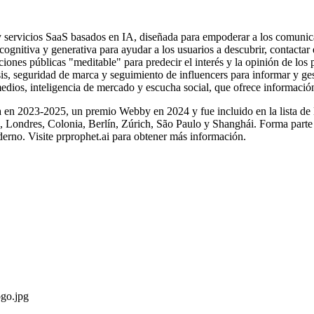
y servicios SaaS basados en IA, diseñada para empoderar a los comunic
gnitiva y generativa para ayudar a los usuarios a descubrir, contactar e 
iones públicas "meditable" para predecir el interés y la opinión de los 
is, seguridad de marca y seguimiento de influencers para informar y ge
edios, inteligencia de mercado y escucha social, que ofrece informació
 2023-2025, un premio Webby en 2024 y fue incluido en la lista de 
, Londres, Colonia, Berlín, Zúrich, São Paulo y Shanghái. Forma part
derno. Visite
prprophet.ai
para obtener más información.
go.jpg