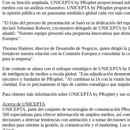
Con su función ampliada, UNICEPTA by PRophet proporcionará informa
medios con un análisis exhaustivo, UNICEPTA by PRophet proporciona
la opinión pública en un panorama mediático global cada vez más co
"El éxito del proceso de presentación se basó en la dedicación del e
declaró
Sebastian Rohwer
, coconsejero delegado de UNICEPTA by PR
añadió: "Nuestro equipo presentó una propuesta innovadora que demos
Europea".
Thomas Haderer
, director de Desarrollo de Negocio, quien dirigió la 
fortalecer nuestra relación con la Comisión Europea y consolidar la c
para la empresa".
Este contrato se alinea con el enfoque estratégico de UNICEPTA by PRo
de inteligencia de medios a escala global. "Esta adjudicación demuest
ejecutivo y fundador de PRophet. "Al combinar la IA con la visión h
claridad. Ese es precisamente el tipo de cambio estratégico que impu
Para obtener más información sobre UNICEPTA by PRophet y sus solu
Acerca de UNICEPTA
UNICEPTA, parte del conjunto de tecnologías de comunicación PRophe
500 especialistas para ofrecer información de amplios medios, así co
decisiones a detectar tendencias con antelación y a tomar decisiones
medios para orientar la gestión, la comunicación y el marketing. Las