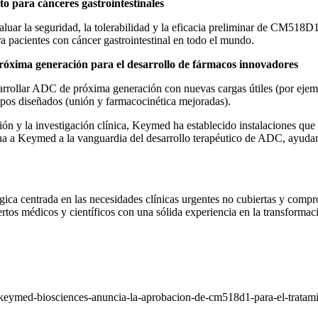
to para cánceres gastrointestinales
luar la seguridad, la tolerabilidad y la eficacia preliminar de CM518D
a pacientes con cáncer gastrointestinal en todo el mundo.
ima generación para el desarrollo de fármacos innovadores
rrollar
ADC de
próxima generación con nuevas cargas útiles (por ejemp
erpos diseñados (unión y farmacocinética mejoradas).
ón y la investigación clínica, Keymed ha establecido instalaciones qu
ona a Keymed a la vanguardia del desarrollo terapéutico de ADC, ayudan
 centrada en las necesidades clínicas urgentes no cubiertas y comprome
os médicos y científicos con una sólida experiencia en la transformació
keymed-biosciences-anuncia-la-aprobacion-de-cm518d1-para-el-tratam