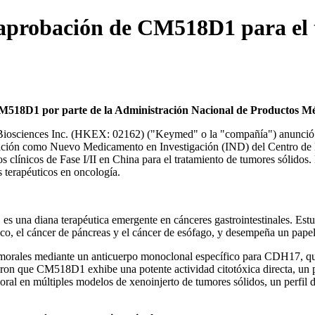
aprobación de CM518D1 para el t
M518D1 por parte de la Administración Nacional de Productos M
osciences Inc. (HKEX: 02162) ("Keymed" o la "compañía") anunció
ación como Nuevo Medicamento en Investigación (IND) del Centro de
 clínicos de Fase I/II en
China
para el tratamiento de tumores sólidos
 terapéuticos en oncología.
es una diana terapéutica emergente en cánceres gastrointestinales. Es
rico, el cáncer de páncreas y el cáncer de esófago, y desempeña un papel 
umorales mediante un anticuerpo monoclonal específico para CDH17, que
aron que CM518D1 exhibe una potente actividad citotóxica directa, un p
ral en múltiples modelos de xenoinjerto de tumores sólidos, un perfil 