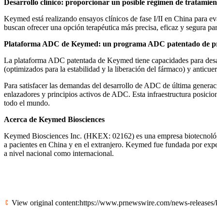
Desarrollo clínico: proporcionar un posible régimen de tratamien
Keymed está realizando ensayos clínicos de fase I/II en
China
para eva
buscan ofrecer una opción terapéutica más precisa, eficaz y segura par
Plataforma ADC de Keymed: un programa ADC patentado de próx
La plataforma ADC patentada de Keymed tiene capacidades para desa
(optimizados para la estabilidad y la liberación del fármaco) y anticu
Para satisfacer las demandas del desarrollo de
ADC de
última generaci
enlazadores y principios activos de ADC. Esta infraestructura posici
todo el mundo.
Acerca de Keymed Biosciences
Keymed Biosciences Inc. (HKEX: 02162) es una empresa biotecnológica
a pacientes en
China
y en el extranjero. Keymed fue fundada por expert
a nivel nacional como internacional.
View original content:
https://www.prnewswire.com/news-releases/