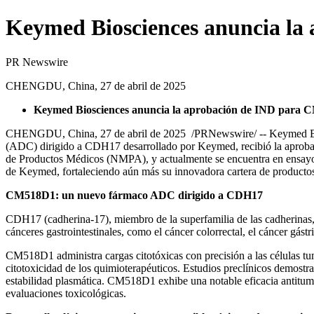
Keymed Biosciences anuncia la 
PR Newswire
CHENGDU, China, 27 de abril de 2025
Keymed Biosciences anuncia la aprobación de IND para C
CHENGDU, China
,
27 de abril de 2025
/PRNewswire/ -- Keymed Bi
(ADC) dirigido a CDH17 desarrollado por Keymed, recibió la aprob
de Productos Médicos (NMPA), y actualmente se encuentra en ensayos
de Keymed, fortaleciendo aún más su innovadora cartera de productos
CM518D1: un nuevo fármaco ADC dirigido a CDH17
CDH17 (cadherina-17), miembro de la superfamilia de las cadherinas, 
cánceres gastrointestinales, como el cáncer colorrectal, el cáncer gást
CM518D1 administra cargas citotóxicas con precisión a las células t
citotoxicidad de los quimioterapéuticos. Estudios preclínicos demostr
estabilidad plasmática. CM518D1 exhibe una notable eficacia antitumo
evaluaciones toxicológicas.