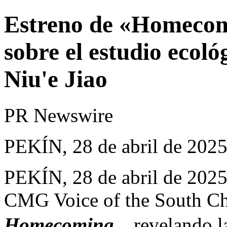
Estreno de «Homecom
sobre el estudio ecoló
Niu'e Jiao
PR Newswire
PEKÍN, 28 de abril de 202
PEKÍN
,
28 de abril de 202
CMG Voice of the South Ch
Homecoming
，
revelando l