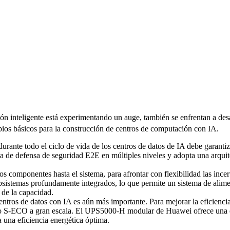
 inteligente está experimentando un auge, también se enfrentan a desa
ipios básicos para la construcción de centros de computación con IA.
urante todo el ciclo de vida de los centros de datos de IA debe garantiza
 de defensa de seguridad E2E en múltiples niveles y adopta una arquitec
los componentes hasta el sistema, para afrontar con flexibilidad las in
sistemas profundamente integrados, lo que permite un sistema de alime
 de la capacidad.
entros de datos con IA es aún más importante. Para mejorar la eficiencia e
odo S-ECO a gran escala. El UPS5000-H modular de Huawei ofrece una ef
una eficiencia energética óptima.