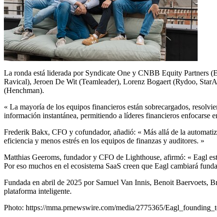
La ronda está liderada por Syndicate One y CNBB Equity Partners (
Ravical), Jeroen De Wit (Teamleader),
Lorenz Bogaert
(Rydoo, StarA
(Henchman).
« La mayoría de los equipos financieros están sobrecargados, resolvi
información instantánea, permitiendo a líderes financieros enfocarse en
Frederik Bakx
, CFO y cofundador, añadió: « Más allá de la automatiza
eficiencia y menos estrés en los equipos de finanzas y auditores. »
Matthias Geeroms
, fundador y CFO de Lighthouse, afirmó: « Eagl est
Por eso muchos en el ecosistema SaaS creen que Eagl cambiará funda
Fundada en abril de 2025 por
Samuel Van Innis
,
Benoit Baervoets
, B
plataforma inteligente.
Photo:
https://mma.prnewswire.com/media/2775365/Eagl_founding_t