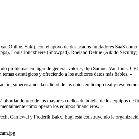
ExactOnline, Yuki), con el apoyo de destacados fundadores SaaS como
pps),
Louis Jonckheere
(Showpad),
Roeland Delrue
(Aikido Security)
endo problemas en lugar de generar valor », dijo
Samuel Van Innis
, CEO
 temas estratégicos y ofreciendo a los auditores datos más fiables. »
ción, supervisamos la calidad de los datos en tiempo real y resolvemos
á abordando uno de los mayores cuellos de botella de los equipos de fi
mentalmente cómo operan los equipos financieros. »
recht Carnewal y
Frederik Bakx
, Eagl está construyendo la organizació
eam.jpg