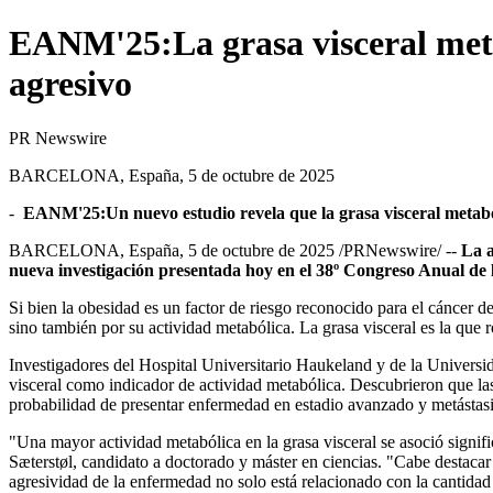
EANM'25:La grasa visceral meta
agresivo
PR Newswire
BARCELONA, España, 5 de octubre de 2025
-
EANM'25:
Un nuevo estudio revela que la grasa visceral metab
BARCELONA
, España
,
5 de octubre de 2025
/PRNewswire/ --
La a
nueva investigación presentada hoy en el 38º Congreso Anual d
Si bien la obesidad es un factor de riesgo reconocido para el cáncer d
sino también por su actividad metabólica. La grasa visceral es la que
Investigadores del Hospital Universitario Haukeland y de la Univers
visceral como indicador de actividad metabólica. Descubrieron que la
probabilidad de presentar enfermedad en estadio avanzado y metástasi
"Una mayor actividad metabólica en la grasa visceral se asoció signific
Sæterstøl, candidato a doctorado y máster en ciencias. "Cabe destacar
agresividad de la enfermedad no solo está relacionado con la cantidad