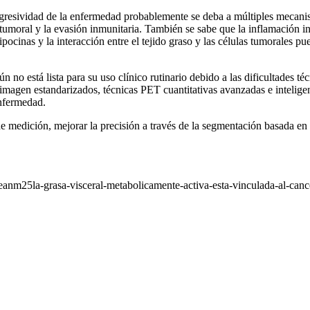
agresividad de la enfermedad probablemente se deba a múltiples mecanis
umoral y la evasión inmunitaria. También se sabe que la inflamación indu
cinas y la interacción entre el tejido graso y las células tumorales pue
o está lista para su uso clínico rutinario debido a las dificultades téc
magen estandarizados, técnicas PET cuantitativas avanzadas e inteligencia
enfermedad.
e medición, mejorar la precisión a través de la segmentación basada en 
anm25la-grasa-visceral-metabolicamente-activa-esta-vinculada-al-can