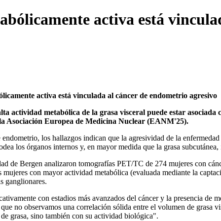
bólicamente activa está vincula
ólicamente activa está vinculada al cáncer de endometrio agresivo
lta actividad metabólica de la grasa visceral puede estar asociad
e la Asociación Europea de Medicina Nuclear (EANM'25).
e endometrio, los hallazgos indican que la agresividad de la enfermedad 
 rodea los órganos internos y, en mayor medida que la grasa subcutánea, 
idad de Bergen analizaron tomografías PET/TC de 274 mujeres con cánce
s mujeres con mayor actividad metabólica (evaluada mediante la captaci
s ganglionares.
ativamente con estadios más avanzados del cáncer y la presencia de metás
 que no observamos una correlación sólida entre el volumen de grasa vis
 de grasa, sino también con su actividad biológica".