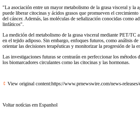
"La asociación entre un mayor metabolismo de la grasa visceral y la 
puede liberar citocinas y ácidos grasos que promueven el crecimiento t
del cáncer. Además, las moléculas de señalización conocidas como adipo
linfáticos".
La medición del metabolismo de la grasa visceral mediante PET/TC aún n
en el tejido adiposo. Sin embargo, enfoques futuros, como análisis de i
orientar las decisiones terapéuticas y monitorizar la progresión de la 
Las investigaciones futuras se centrarán en perfeccionar los métodos d
los biomarcadores circulantes como las citocinas y las hormonas.
View original content:
https://www.prnewswire.com/news-releases/e
Voltar notícias em Espanhol