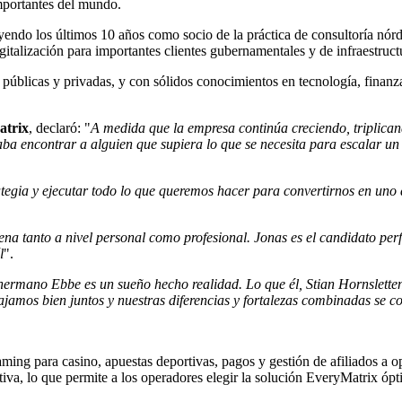
mportantes del mundo.
luyendo los últimos 10 años como socio de la práctica de consultoría nó
igitalización para importantes clientes gubernamentales y de infraestruct
s públicas y privadas, y con sólidos conocimientos en tecnología, fina
atrix
, declaró: "
A medida que la empresa continúa creciendo, triplicand
ba encontrar a alguien que supiera lo que se necesita para escalar un
tegia y ejecutar todo lo que queremos hacer para convertirnos en uno d
na tanto a nivel personal como profesional. Jonas es el candidato per
l
".
ermano Ebbe es un sueño hecho realidad. Lo que él, Stian Hornsletten 
bajamos bien juntos y nuestras diferencias y fortalezas combinadas s
ming para casino, apuestas deportivas, pagos y gestión de afiliados a 
iva, lo que permite a los operadores elegir la solución EveryMatrix óp