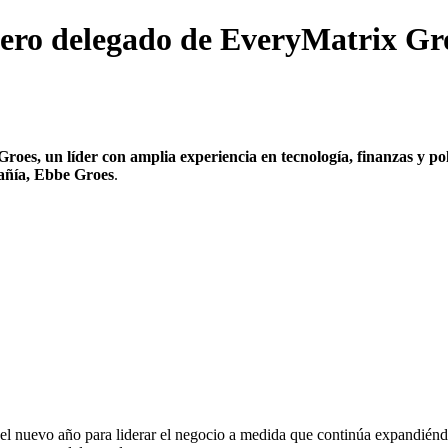
ero delegado de EveryMatrix G
Groes
, un líder con amplia experiencia en tecnología, finanzas y p
añía,
Ebbe Groes
.
os del nuevo año para liderar el negocio a medida que continúa expandié