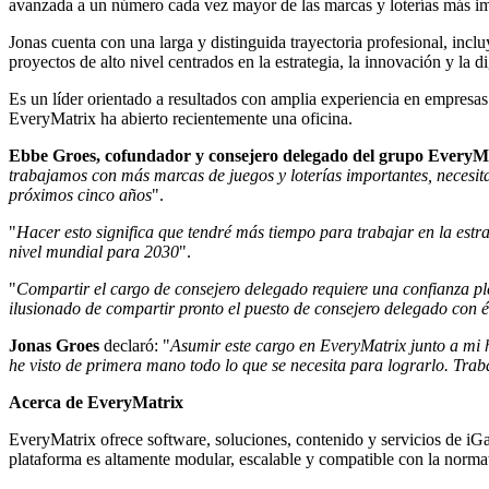
avanzada a un número cada vez mayor de las marcas y loterías más i
Jonas cuenta con una larga y distinguida trayectoria profesional, inc
proyectos de alto nivel centrados en la estrategia, la innovación y la d
Es un líder orientado a resultados con amplia experiencia en empresa
EveryMatrix ha abierto recientemente una oficina.
Ebbe Groes
, cofundador y consejero delegado del grupo EveryM
trabajamos con más marcas de juegos y loterías importantes, necesita
próximos cinco años
".
"
Hacer esto significa que tendré más tiempo para trabajar en la estra
nivel mundial para 2030
".
"
Compartir el cargo de consejero delegado requiere una confianza ple
ilusionado de compartir pronto el puesto de consejero delegado con é
Jonas Groes
declaró: "
Asumir este cargo en EveryMatrix junto a mi h
he visto de primera mano todo lo que se necesita para lograrlo. Tra
Acerca de EveryMatrix
EveryMatrix ofrece software, soluciones, contenido y servicios de iGa
plataforma es altamente modular, escalable y compatible con la normat