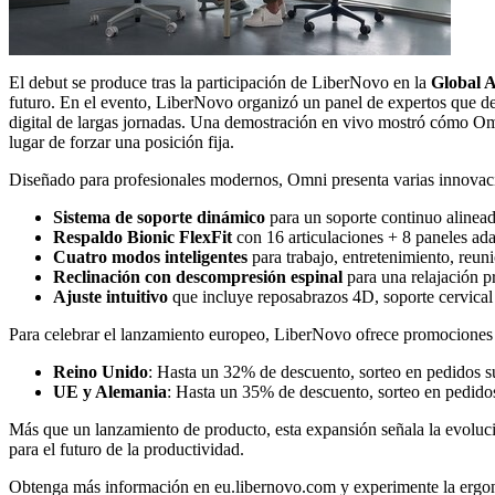
El debut se produce tras la participación de LiberNovo en la
Global 
futuro. En el evento, LiberNovo organizó un panel de expertos que deb
digital de largas jornadas. Una demostración en vivo mostró cómo Omni
lugar de forzar una posición fija.
Diseñado para profesionales modernos, Omni presenta varias innovac
Sistema de soporte dinámico
para un soporte continuo alinead
Respaldo Bionic FlexFit
con 16 articulaciones + 8 paneles adap
Cuatro modos inteligentes
para trabajo, entretenimiento, reun
Reclinación con descompresión espinal
para una relajación p
Ajuste intuitivo
que incluye reposabrazos 4D, soporte cervical
Para celebrar el lanzamiento europeo, LiberNovo ofrece promocione
Reino Unido
: Hasta un 32% de descuento, sorteo en pedidos su
UE y Alemania
: Hasta un 35% de descuento, sorteo en pedidos 
Más que un lanzamiento de producto, esta expansión señala la evoluci
para el futuro de la productividad.
Obtenga más información en
eu.libernovo.com
y experimente la ergo