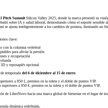
AI Pitch Summit
Silicon Valley 2025, donde la marca presentó su visió
atió sobre IA y salud laboral, demostrando cómo el soporte sensible al 
 se ajusta inteligentemente a los cambios de postura, ilustrando un fut
iones clave:
o con la columna vertebral
tables para aliviar la presión
iones y recuperación
rofunda
 3D y reposapiés opcional
s de temporada
del 6 de diciembre al 15 de enero
:
periores a 850 £, premios en la ruleta y el doble de puntos VIP.
superiores a 950 €, premios en la ruleta y el doble de puntos VIP.
ón de LiberNovo hacia una marca global de bienestar en el lugar de trab
nomía dinámica redefinida.