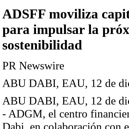
ADSFF moviliza capita
para impulsar la próx
sostenibilidad
PR Newswire
ABU DABI, EAU, 12 de di
ABU DABI
, EAU
,
12 de d
- ADGM, el centro financie
Dabi, en colaboración con e