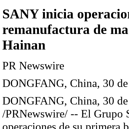
SANY inicia operacio
remanufactura de maq
Hainan
PR Newswire
DONGFANG, China, 30 de 
DONGFANG,
China
,
30 de
/PRNewswire/ -- El Grupo 
operaciones de su primera b