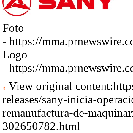
Foto
-
https://mma.prnewswire.
Logo
-
https://mma.prnewswir
View original content:
htt
releases/sany-inicia-operac
remanufactura-de-maquinari
302650782.html