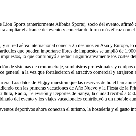
Lion Sports (anteriormente Alibaba Sports), socio del evento, afirmó 
a ampliar el alcance del evento y conectar de forma más eficaz con el 
 y su red aérea internacional conecta 25 destinos en Asia y Europa, lo 
 artículos que pueden importarse libres de impuestos se amplió de 1.900
 impuestos, lo que contribuyó a reducir significativamente los costes de
ición de sistemas de cronometraje, suministros profesionales y equipos d
ce general, a la vez que fortalecieron el atractivo comercial y atrajeron
arrera. Los datos de Fliggy muestran que las reservas de hotel han aume
cidiendo con las primeras vacaciones de Año Nuevo y la Fiesta de la Pri
ultura, Radio, Televisión y Deportes de Sanya, la ciudad recibió a 65
nado del evento y los viajes vacacionales contribuyó a un notable aum
ntos deportivos ahora conectan el turismo, la hostelería y el gasto int