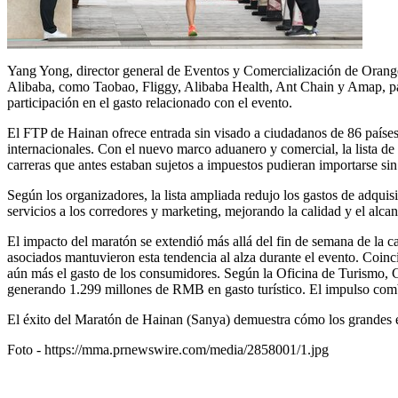
Yang Yong, director general de Eventos y Comercialización de Orange 
Alibaba, como Taobao, Fliggy, Alibaba Health, Ant Chain y Amap, par
participación en el gasto relacionado con el evento.
El FTP de Hainan ofrece entrada sin visado a ciudadanos de 86 países,
internacionales. Con el nuevo marco aduanero y comercial, la lista de
carreras que antes estaban sujetos a impuestos pudieran importarse sin
Según los organizadores, la lista ampliada redujo los gastos de adquis
servicios a los corredores y marketing, mejorando la calidad y el alcan
El impacto del maratón se extendió más allá del fin de semana de la c
asociados mantuvieron esta tendencia al alza durante el evento. Coin
aún más el gasto de los consumidores. Según la Oficina de Turismo, C
generando 1.299 millones de RMB en gasto turístico. El impulso combi
El éxito del Maratón de Hainan (Sanya) demuestra cómo los grandes eve
Foto -
https://mma.prnewswire.com/media/2858001/1.jpg