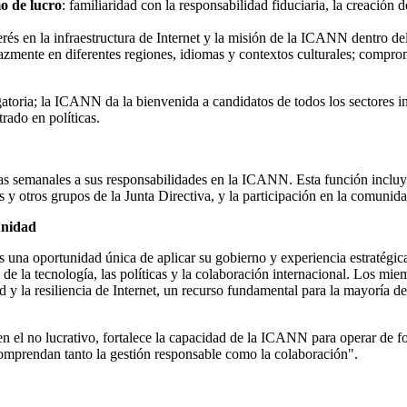
mo de lucro
: familiaridad con la responsabilidad fiduciaria, la creación
erés en la infraestructura de Internet y la misión de la ICANN dentro de
cazmente en diferentes regiones, idiomas y contextos culturales; comprom
igatoria; la ICANN da la bienvenida a candidatos de todos los sectores i
rado en políticas.
emanales a sus responsabilidades en la ICANN. Esta función incluye la 
 y otros grupos de la Junta Directiva, y la participación en la comuni
unidad
 una oportunidad única de aplicar su gobierno y experiencia estratégica
a tecnología, las políticas y la colaboración internacional. Los miem
d y la resiliencia de Internet, un recurso fundamental para la mayoría de
 en el no lucrativo, fortalece la capacidad de la ICANN para operar de 
prendan tanto la gestión responsable como la colaboración".