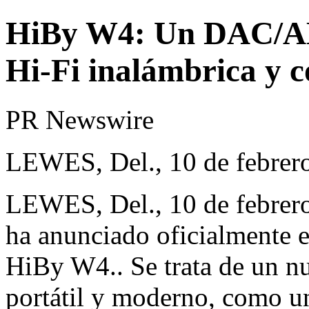
HiBy W4: Un DAC/AMP
Hi-Fi inalámbrica y c
PR Newswire
LEWES, Del., 10 de febrer
LEWES, Del.
,
10 de febrer
ha anunciado oficialmente 
HiBy W4
.. Se trata de u
portátil y moderno, como u