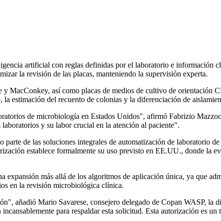
ligencia artificial con reglas definidas por el laboratorio e información 
imizar la revisión de las placas, manteniendo la supervisión experta.
te y MacConkey, así como placas de medios de cultivo de orientación CH
a estimación del recuento de colonias y la diferenciación de aislamient
laboratorios de microbiología en Estados Unidos", afirmó Fabrizio Ma
 laboratorios y su labor crucial en la atención al paciente".
rte de las soluciones integrales de automatización de laboratorio de 
orización establece formalmente su uso previsto en EE.UU., donde la eva
 expansión más allá de los algoritmos de aplicación única, ya que admit
os en la revisión microbiológica clínica.
ración", añadió Mario Savarese, consejero delegado de Copan WASP, la 
incansablemente para respaldar esta solicitud. Esta autorización es un 