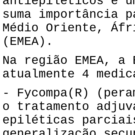
antiepiléticos é u
suma importância p
Médio Oriente, Áfr
(EMEA).
Na região EMEA, a 
atualmente 4 medic
- Fycompa(R) (pera
o tratamento adjuv
epiléticas parciai
generalização secu