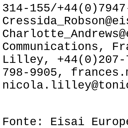
314-155/+44(0)7947
Cressida_Robson@ei
Charlotte_Andrews@
Communications, Fr
Lilley, +44(0)207-
798-9905, frances.
nicola.lilley@toni
Fonte: Eisai Europ