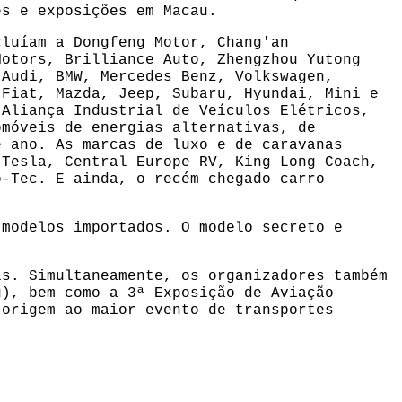
es e exposições em Macau.
cluíam a Dongfeng Motor, Chang'an
Motors, Brilliance Auto, Zhengzhou Yutong
 Audi, BMW, Mercedes Benz, Volkswagen,
 Fiat, Mazda, Jeep, Subaru, Hyundai, Mini e
(Aliança Industrial de Veículos Elétricos,
omóveis de energias alternativas, de
e ano. As marcas de luxo e de caravanas
 Tesla, Central Europe RV, King Long Coach,
o-Tec. E ainda, o recém chegado carro
 modelos importados. O modelo secreto e
is. Simultaneamente, os organizadores também
u), bem como a 3ª Exposição de Aviação
 origem ao maior evento de transportes