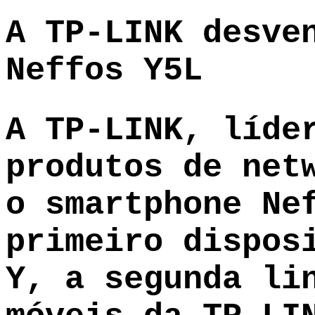
A TP-LINK desve
Neffos Y5L
A TP-LINK, líde
produtos de net
o smartphone Ne
primeiro dispos
Y, a segunda li