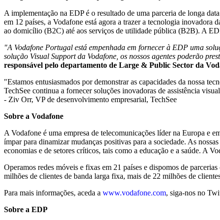
A implementação na EDP é o resultado de uma parceria de longa data 
em 12 países, a Vodafone está agora a trazer a tecnologia inovadora 
ao domicílio (B2C) até aos serviços de utilidade pública (B2B). A EDP
"A Vodafone Portugal está empenhada em fornecer à EDP uma soluçã
solução Visual Support da Vodafone, os nossos agentes poderão presta
responsável pelo departamento de Large & Public Sector da Vod
"Estamos entusiasmados por demonstrar as capacidades da nossa tecno
TechSee continua a fornecer soluções inovadoras de assistência visual
- Ziv Orr, VP de desenvolvimento empresarial, TechSee
Sobre a Vodafone
A Vodafone é uma empresa de telecomunicações líder na Europa e em Á
ímpar para dinamizar mudanças positivas para a sociedade. As nossas
economias e de setores críticos, tais como a educação e a saúde. A V
Operamos redes móveis e fixas em 21 países e dispomos de parcerias 
milhões de clientes de banda larga fixa, mais de 22 milhões de cliente
Para mais informações, aceda a
www.vodafone.com
, siga-nos no Tw
Sobre a EDP