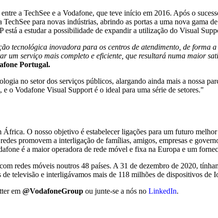
entre a TechSee e a Vodafone, que teve início em 2016. Após o sucesso
da TechSee para novas indústrias, abrindo as portas a uma nova gama d
 está a estudar a possibilidade de expandir a utilização do Visual Suppo
o tecnológica inovadora para os centros de atendimento, de forma a 
r um serviço mais completo e eficiente, que resultará numa maior sati
afone Portugal.
logia no setor dos serviços públicos, alargando ainda mais a nossa pa
, e o Vodafone Visual Support é o ideal para uma série de setores."
frica. O nosso objetivo é estabelecer ligações para um futuro melhor
 redes promovem a interligação de famílias, amigos, empresas e gover
odafone é a maior operadora de rede móvel e fixa na Europa e um fornec
com redes móveis noutros 48 países. A 31 de dezembro de 2020, tínham
s de televisão e interligávamos mais de 118 milhões de dispositivos de I
itter em
@VodafoneGroup
ou junte-se a nós no
LinkedIn
.