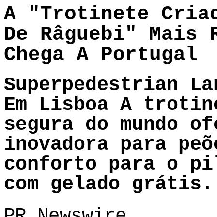
A "Trotinete Cria
De Râguebi" Mais 
Chega A Portugal
Superpedestrian La
Em Lisboa
A trotine
segura do mundo of
inovadora para peõ
conforto para o pi
com gelado grátis.
PR Newswire