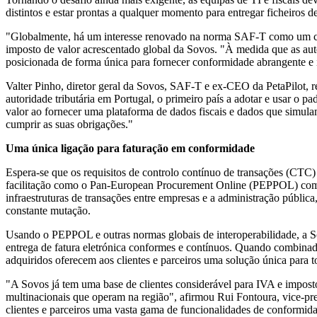
distintos e estar prontas a qualquer momento para entregar ficheiros d
"Globalmente, há um interesse renovado na norma SAF-T como um comp
imposto de valor acrescentado global da Sovos. "À medida que as autor
posicionada de forma única para fornecer conformidade abrangente e int
Valter Pinho, diretor geral da Sovos, SAF-T e ex-CEO da PetaPilot,
autoridade tributária em Portugal, o primeiro país a adotar e usar o
valor ao fornecer uma plataforma de dados fiscais e dados que simula
cumprir as suas obrigações."
Uma única ligação para faturação em conformidade
Espera-se que os requisitos de controlo contínuo de transações (CTC
facilitação como o Pan-European Procurement Online (PEPPOL) como a
infraestruturas de transações entre empresas e a administração pública
constante mutação.
Usando o PEPPOL e outras normas globais de interoperabilidade, a Sov
entrega de fatura eletrónica conformes e contínuos. Quando combinado
adquiridos oferecem aos clientes e parceiros uma solução única para 
"A Sovos já tem uma base de clientes considerável para IVA e impost
multinacionais que operam na região", afirmou Rui Fontoura, vice-p
clientes e parceiros uma vasta gama de funcionalidades de conformidad