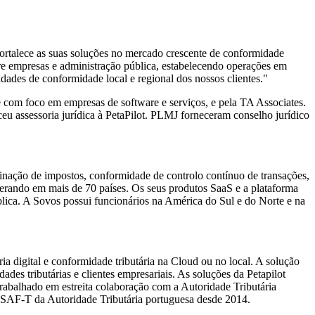
fortalece as suas soluções no mercado crescente de conformidade
re empresas e administração pública, estabelecendo operações em
idades de conformidade local e regional dos nossos clientes."
e com foco em empresas de software e serviços, e pela TA Associates.
 assessoria jurídica à PetaPilot. PLMJ forneceram conselho jurídico
minação de impostos, conformidade de controlo contínuo de transações,
operando em mais de 70 países. Os seus produtos SaaS e a plataforma
ica. A Sovos possui funcionários na América do Sul e do Norte e na
ria digital e conformidade tributária na Cloud ou no local. A solução
des tributárias e clientes empresariais. As soluções da Petapilot
trabalhado em estreita colaboração com a Autoridade Tributária
os SAF-T da Autoridade Tributária portuguesa desde 2014.