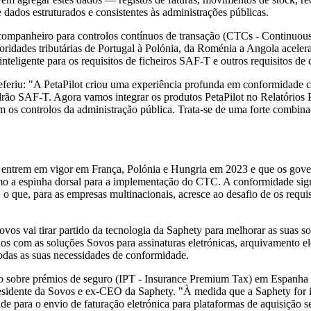
e dados estruturados e consistentes às administrações públicas.
anheiro para controlos contínuos de transação (CTCs - Continuous Tr
idades tributárias de Portugal à Polónia, da Roménia a Angola aceleram
eligente para os requisitos de ficheiros SAF-T e outros requisitos de c
 referiu: "A PetaPilot criou uma experiência profunda em conformidade
 padrão SAF-T. Agora vamos integrar os produtos PetaPilot no Relatório
m os controlos da administração pública. Trata-se de uma forte combina
) entrem em vigor em França, Polónia e Hungria em 2023 e que os gove
 espinha dorsal para a implementação do CTC. A conformidade signific
, o que, para as empresas multinacionais, acresce ao desafio de os requi
os vai tirar partido da tecnologia da Saphety para melhorar as suas s
s com as soluções Sovos para assinaturas eletrónicas, arquivamento elet
todas as suas necessidades de conformidade.
o sobre prémios de seguro (IPT - Insurance Premium Tax) em Espanha e
residente da Sovos e ex-CEO da Saphety. "À medida que a Saphety for i
e para o envio de faturação eletrónica para plataformas de aquisição se