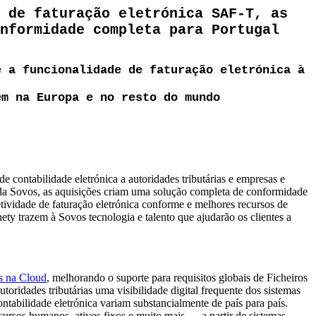
 de faturação eletrónica SAF-T, as
nformidade completa para Portugal
e a funcionalidade de faturação eletrónica à
em na Europa e no resto do mundo
e contabilidade eletrónica a autoridades tributárias e empresas e
s da Sovos, as aquisições criam uma solução completa de conformidade
ividade de faturação eletrónica conforme e melhores recursos de
ety trazem à Sovos tecnologia e talento que ajudarão os clientes a
s na Cloud
, melhorando o suporte para requisitos globais de Ficheiros
dades tributárias uma visibilidade digital frequente dos sistemas
tabilidade eletrónica variam substancialmente de país para país.
cursos humanos, ativos fixos e muito mais — a partir de sistemas