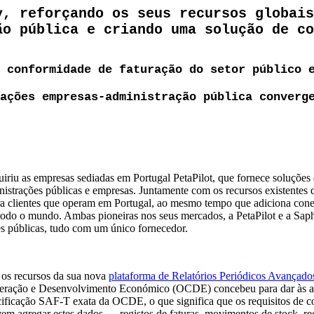
y, reforçando os seus recursos globais
ão pública e criando uma solução de co
 conformidade de faturação do setor público 
ações empresas-administração pública converg
uiriu as empresas sediadas em Portugal PetaPilot, que fornece soluções d
inistrações públicas e empresas. Juntamente com os recursos existente
a clientes que operam em Portugal, ao mesmo tempo que adiciona conet
m todo o mundo. Ambas pioneiras nos seus mercados, a PetaPilot e a Saph
ões públicas, tudo com um único fornecedor.
 os recursos da sua nova
plataforma de Relatórios Periódicos Avançado
eração e Desenvolvimento Económico (OCDE) concebeu para dar às autori
ificação SAF-T exata da OCDE, o que significa que os requisitos de con
vem agregar estes dados — registos de faturas, movimentos de stock, re