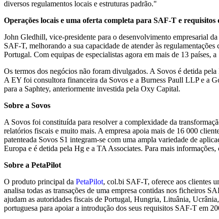
diversos regulamentos locais e estruturas padrão."
Operações locais e uma oferta completa para SAF-T e requisitos 
John Gledhill, vice-presidente para o desenvolvimento empresarial da
SAF-T, melhorando a sua capacidade de atender às regulamentações co
Portugal. Com equipas de especialistas agora em mais de 13 países, a 
Os termos dos negócios não foram divulgados. A Sovos é detida pela 
A EY foi consultora financeira da Sovos e a Burness Paull LLP e a 
para a Saphtey, anteriormente investida pela Oxy Capital.
Sobre a Sovos
A Sovos foi constituída para resolver a complexidade da transformaçã
relatórios fiscais e muito mais. A empresa apoia mais de 16 000 clie
patenteada Sovos S1 integram-se com uma ampla variedade de aplicaç
Europa e é detida pela Hg e a TA Associates. Para mais informações,
Sobre a PetaPilot
O produto principal da
PetaPilot
, col.bi SAF-T, oferece aos clientes 
analisa todas as transações de uma empresa contidas nos ficheiros SAF-
ajudam as autoridades fiscais de Portugal, Hungria, Lituânia, Ucrâni
portuguesa para apoiar a introdução dos seus requisitos SAF-T em 200