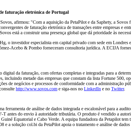
de faturação eletrónica de Portugal
 Sovos, afirmou: "Com a aquisição da PetaPilot e da Saphety, a Sovos 
nvergentes de faturação eletrónica de transações entre empresas e ent
Sovos está a construir uma presença global que dá prioridade às necess
Hg, o investidor especialista em capital privado com sede em Londres 
Gómez-Acebo & Pombo forneceram consultoria jurídica. A ECIJA forneceu
o digital da faturação, com ofertas completas e integradas para a deter
ntes, incluindo metade das empresas que constam da lista Fortune 500, 
ões de negócios e processos de conformidade com a administração públ
 consulte
http://www.sovos.com
e siga-nos no
LinkedIn
e no
Twitter
.
uma ferramenta de análise de dados integrada e escalonável para a audito
T antes do envio à autoridade tributária. O produto é vendido a autorida
a, Guiné Equatorial e Cabo Verde. A equipa fundadora da Petapilot tem 
8 e a solução col.bi da PetaPilot apoia o tratamento e análise de dad