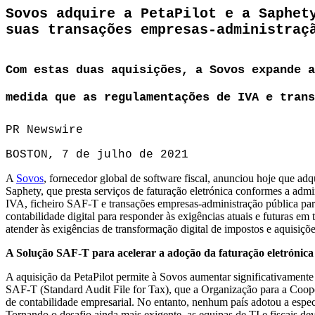
Sovos adquire a PetaPilot e a Saphet
suas transações empresas-administraç
Com estas duas aquisições, a Sovos expande a
medida que as regulamentações de IVA e trans
PR Newswire
BOSTON, 7 de julho de 2021
A
Sovos
, fornecedor global de software fiscal, anunciou hoje que adq
Saphety, que presta serviços de faturação eletrónica conformes a adm
IVA, ficheiro SAF-T e transações empresas-administração pública par
contabilidade digital para responder às exigências atuais e futuras e
atender às exigências de transformação digital de impostos e aquisiç
A Solução SAF-T para acelerar a adoção da faturação eletrónica
A aquisição da PetaPilot permite à Sovos aumentar significativamente
SAF-T (Standard Audit File for Tax), que a Organização para a Coop
de contabilidade empresarial. No entanto, nenhum país adotou a espec
Tornando o desafio ainda mais exigente, as equipas de TI e fiscais de