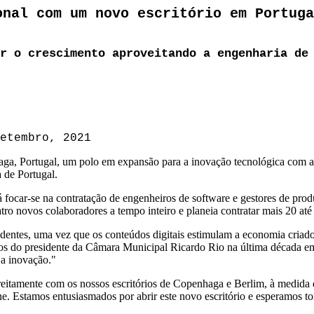
onal com um novo escritório em Portuga
r o crescimento aproveitando a engenharia de
etembro, 2021
aga, Portugal, um polo em expansão para a inovação tecnológica com a 
a de Portugal.
rá focar-se na contratação de engenheiros de software e gestores de pro
tro novos colaboradores a tempo inteiro e planeia contratar mais 20 até 
edentes, uma vez que os conteúdos digitais estimulam a economia criad
rços do presidente da Câmara Municipal Ricardo Rio na última década em
 a inovação."
treitamente com os nossos escritórios de Copenhaga e Berlim, à medid
ne. Estamos entusiasmados por abrir este novo escritório e esperamos t