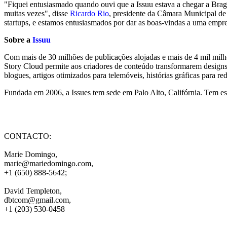
"Fiquei entusiasmado quando ouvi que a Issuu estava a chegar a Braga
muitas vezes", disse
Ricardo Rio
, presidente da Câmara Municipal de
startups, e estamos entusiasmados por dar as boas-vindas a uma empr
Sobre a
Issuu
Com mais de 30 milhões de publicações alojadas e mais de 4 mil milh
Story Cloud permite aos criadores de conteúdo transformarem designs d
blogues, artigos otimizados para telemóveis, histórias gráficas para re
Fundada em 2006, a Issues tem sede em Palo Alto, Califórnia. Tem esc
CONTACTO:
Marie Domingo,
marie@mariedomingo.com
,
+1 (650) 888-5642;
David Templeton,
dbtcom@gmail.com
,
+1 (203) 530-0458