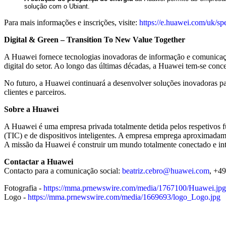
solução com o Ubiant.
Para mais informações e inscrições, visite:
https://e.huawei.com/uk/
Digital & Green – Transition To New Value Together
A Huawei fornece tecnologias inovadoras de informação e comunicação 
digital do setor. Ao longo das últimas décadas, a Huawei tem-se con
No futuro, a Huawei continuará a desenvolver soluções inovadoras par
clientes e parceiros.
Sobre a Huawei
A Huawei é uma empresa privada totalmente detida pelos respetivos f
(TIC) e de dispositivos inteligentes. A empresa emprega aproximadam
A missão da Huawei é construir um mundo totalmente conectado e intel
Contactar a Huawei
Contacto para a comunicação social:
beatriz.cebro@huawei.com
, +4
Fotografia -
https://mma.prnewswire.com/media/1767100/Huawei.jpg
Logo -
https://mma.prnewswire.com/media/1669693/logo_Logo.jpg