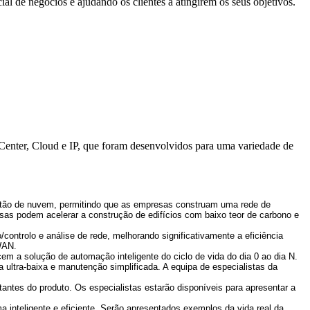
al de negócios e ajudando os clientes a atingirem os seus objetivos.
nter, Cloud e IP, que foram desenvolvidos para uma variedade de
gestão de nuvem, permitindo que as empresas construam uma rede de
sas podem acelerar a construção de edifícios com baixo teor de carbono e
controlo e análise de rede, melhorando significativamente a eficiência
 WAN.
m a solução de automação inteligente do ciclo de vida do dia 0 ao dia N.
 ultra-baixa e manutenção simplificada. A equipa de especialistas da
rtantes do produto. Os especialistas estarão disponíveis para apresentar a
a inteligente e eficiente. Serão apresentados exemplos da vida real da