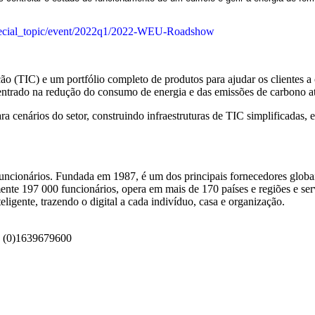
special_topic/event/2022q1/2022-WEU-Roadshow
(TIC) e um portfólio completo de produtos para ajudar os clientes a c
centrado na redução do consumo de energia e das emissões de carbono at
a cenários do setor, construindo infraestruturas de TIC simplificadas,
uncionários. Fundada em 1987, é um dos principais fornecedores globai
ente 197 000 funcionários, opera em mais de 170 países e regiões e se
igente, trazendo o digital a cada indivíduo, casa e organização.
9 (0)1639679600