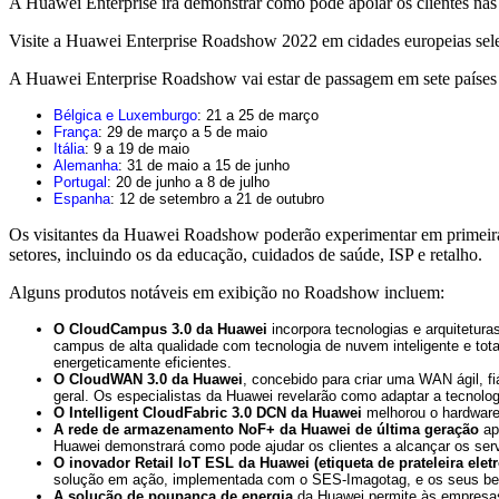
A Huawei Enterprise irá demonstrar como pode apoiar os clientes nas s
Visite a Huawei Enterprise Roadshow 2022 em cidades europeias sel
A Huawei Enterprise Roadshow vai estar de passagem em sete países 
Bélgica e Luxemburgo
: 21 a 25 de março
França
: 29 de março a 5 de maio
Itália
: 9 a 19 de maio
Alemanha
: 31 de maio a 15 de junho
Portugal
: 20 de junho a 8 de julho
Espanha
: 12 de setembro a 21 de outubro
Os visitantes da Huawei Roadshow poderão experimentar em primeir
setores, incluindo os da educação, cuidados de saúde, ISP e retalho.
Alguns produtos notáveis em exibição no Roadshow incluem:
O CloudCampus 3.0 da Huawei
incorpora tecnologias e arquitetu
campus de alta qualidade com tecnologia de nuvem inteligente e to
energeticamente eficientes.
O CloudWAN 3.0 da Huawei
, concebido para criar uma WAN ágil, fi
geral. Os especialistas da Huawei revelarão como adaptar a tecnologi
O Intelligent CloudFabric 3.0 DCN da Huawei
melhorou o hardware
A rede de armazenamento NoF+ da Huawei de última geração
apr
Huawei demonstrará como pode ajudar os clientes a alcançar os serv
O inovador Retail IoT
ESL da Huawei (etiqueta de prateleira elet
solução em ação, implementada com o SES-Imagotag, e os seus ben
A solução de poupança de energia
da Huawei permite às empresas c