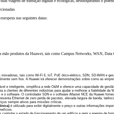
uas viagens de transição digitais e ecológicas, desbloqueando o potenci
ecionadas
europeus nas seguintes datas:
a mão produtos da Huawei, tais como Campus Networks, WAN, Data Ce
ras inovadoras, tais como Wi-Fi 6, IoT, PoE ótico-elétrico, SDN, SD-WAN e 
talmente sem fios. A Huawei irá oferecer demonstrações sobre como as empre
ável e inteligente, simplifica a rede O&M e oferece uma capacidade de gestão/
a a clientes de diferentes indústrias para ajudar a melhorar a fiabilidade da
 e o software. O controlador SDN e o software iMaster NCE da Huawei fornece
esenta Ethernet de zero perda de pacotes, elevada largura de banda, latência
iços sempre ativos para missões críticas.
rónica)
é utilizado para exibir digitalmente o preço e outras informações impo
efícios.
ontrolar o estado de funcionamento de um edifício e gerir a energia de form