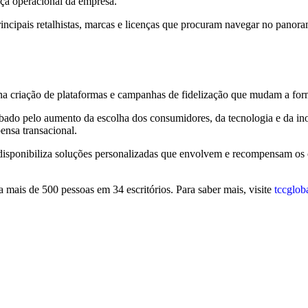
ça operacional da empresa.
rincipais retalhistas, marcas e licenças que procuram navegar no pano
a na criação de plataformas e campanhas de fidelização que mudam a 
bado pelo aumento da escolha dos consumidores, da tecnologia e da ino
ensa transacional.
cc disponibiliza soluções personalizadas que envolvem e recompensam os
ais de 500 pessoas em 34 escritórios. Para saber mais, visite
tccglob