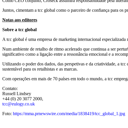
Como CEO conjunto, Croseck assumirá responsabilidade pela lideran
Juntos, cimentam a tcc global como o parceiro de confiança para os p
Notas aos editores
Sobre a tcc global
A tcc global é uma empresa de marketing internacional especializad
Num ambiente de retalho de ritmo acelerado que continua a ser pertur
significativo como a ligação entre a ressonância emocional e a recomp
Utilizando o poder dos dados, das perspetivas e da criatividade, a t
sustentável para os retalhistas e as marcas.
Com operações em mais de 70 países em todo o mundo, a tcc emprega m
Contato:
Russell Lindsey
+44 (0) 20 3077 2000,
tcc@eulogy.co.uk
Foto:
https://mma.prnewswire.com/media/1838419/tcc_global_1.jpg