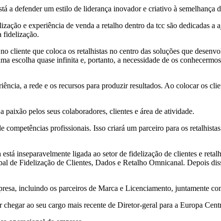
está a defender um estilo de liderança inovador e criativo à semelhança
ização e experiência de venda a retalho dentro da tcc são dedicadas a 
 fidelização.
 no cliente que coloca os retalhistas no centro das soluções que desen
ma escolha quase infinita e, portanto, a necessidade de os conhecermo
riência, a rede e os recursos para produzir resultados. Ao colocar os c
paixão pelos seus colaboradores, clientes e área de atividade.
 competências profissionais. Isso criará um parceiro para os retalhista
a está inseparavelmente ligada ao setor de fidelização de clientes e reta
al de Fidelização de Clientes, Dados e Retalho Omnicanal. Depois dis
presa, incluindo os parceiros de Marca e Licenciamento, juntamente c
r chegar ao seu cargo mais recente de Diretor-geral para a Europa Centr