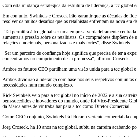
Com esta mudança estratégica da estrutura de liderança, a tcc global 
Em conjunto, Swinkels e Croseck irão garantir que as décadas de fidel
resolver os muitos desafios que os retalhistas enfrentam na nova era da
"Tal permitirá à tcc global ser uma empresa verdadeiramente centrada
aumentar a pressão sobre os retalhistas. Os compradores dispõem de u
relações emocionais, personalizadas e mais fortes", disse Swinkels.
"Ser um parceiro de confiança hoje significa que precisa de ter a expe
concentramos no cumprimento desta promessa", afirmou Croseck.
Ambos os futuros CEO partilham uma visão unida para a tcc global e a 
Ambos dividirão a liderança com base nos seus respetivos conjuntos de
necessidades num mundo complexo.
Rick Swinkels veio para a tcc global no início de 2022 e a sua carreir
bem-sucedidos e inovadores do mundo, onde foi Vice-Presidente Glob
da Marca antes de vir trabalhar para a tcc como Diretor Comercial.
Como CEO conjunto, Swinkels irá liderar a vertente comercial da em
Jörg Croseck, há 10 anos na tcc global, subiu na carreira acabando po