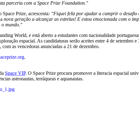
esta parceria com a Space Prize Foundation."
o Space Prize, acrescenta
: "Fiquei feliz por ajudar a cumprir o desafi
ua
nova geração a alcançar as estrelas! E estou emocionada com o impac
o o mundo."
ding World, e está aberto a estudantes com nacionalidade portuguesas 
ploração espacial. As candidaturas serão aceites entre 4 de setembro e
ero, com as vencedoras anunciadas a 21 de dezembro.
aceprize.org
.
 da
Space VIP
. O Space Prize procura promover a literacia espacial univ
ias astronautas, terráqueas e aquanautas.
o_1.jpg