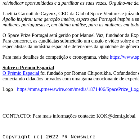
reivindicar oportunidades e a partilhar as suas vozes. Orgulho-me d
Laetitia Garriott de Cayeux, CEO da Global Space Ventures e juíza d
Apollo inspirou uma geração inteira, espero que Portugal inspire
a s
mulheres portuguesas e, em última análise, para as mulheres em tod
O Space Prize Portugal será gerido por Manuel Vaz, fundador da Expan
Para concorrer, as candidatas submeterão um ensaio e vídeo sobre a ex
especialistas da indústria espacial e defensores da igualdade de gén
Para mais detalhes da competição e cronograma, visite
https://www.sp
Sobre o Prémio Espacial
O Prémio Espacial
foi fundado por Roman Chiporukha, Cofundador
conectando cidadãos privados com uma gama emocionante de experiênc
Logo -
https://mma.prnewswire.com/media/1871406/SpacePrize_Log
CONTACTO: Para mais informações contacte: KOK@demi.global.
Copyright (c) 2022 PR Newswire