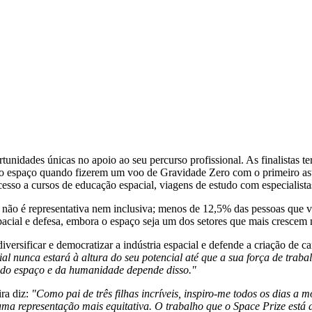
unidades únicas no apoio ao seu percurso profissional. As finalistas te
o espaço quando fizerem um voo de Gravidade Zero com o primeiro ast
cesso a cursos de educação espacial, viagens de estudo com especialist
al não é representativa nem inclusiva; menos de 12,5% das pessoas que
pacial e defesa, embora o espaço seja um dos setores que mais crescem
versificar e democratizar a indústria espacial e defende a criação de 
ial
nunca estará à altura do seu potencial até que a sua força de traba
o do espaço e da humanidade depende disso."
ira diz:
"Como pai de três filhas incríveis, inspiro-me todos os dias a 
ma representação mais equitativa. O trabalho que o Space Prize está a