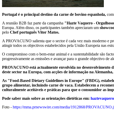
Portugal é o principal destino da carne de bovino espanhola,
com 
A reunião B2B faz parte da campanha
"Hazte Vaquero - Orgulhos
Europa. Além disso, os participantes também apreciaram um
showco
pelo
Chef português Vitor Matos.
A PROVACUNO salienta que o sector é cada vez mais moderno e profi
atingir todos os objectivos estabelecidos pela União Europeia nas est
O compromisso com o bem-estar animal e a sustentabilidade são factor
progressivamente as emissões e avançar para o grande objectivo de al
PROVACUNO está actualmente envolvida no desenvolvimento d
deste sector na Europa, com acções de informação na Alemanha, 
As "Food-Based Dietary Guidelines in Europe" (FBDG), estabel
grupo alimentar, incluíndo carne de vaca. Estabelecem a reco
culturalmente aceitáveis e práticas para que o consumidor as im
Pode saber mais sobre as orientações dietéticas em:
haztevaquero.
Foto -
https://mma.prnewswire.com/media/1912868/PROVACUNO.j