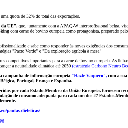
uma quota de 32% do total das exportações.
o da UE",
que, juntamente com a APAQ-W interprofissional belga, visa
oking
com carne de bovino europeia como protagonista, preparado pel
ssionalizado e sabe como responder às novas exigências dos consumid
ratégias "Pacto Verde" e "Da exploração agrícola à mesa".
es competitivos importantes para a carne de bovino europeia. As linhas 
cançar a neutralidade climática até 2050
(estratégia Carbono Neutro Be
a campanha de informação europeia
"Hazte Vaquero",
com a sua 
Bélgica, Portugal, França e Espanha.
ecidas por cada Estado-Membro da União Europeia, fornecem rec
mendação de consumo adequada para cada um dos 27 Estados-Membr
plemente.
eu/pautas-dieteticas/
pg