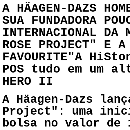
A HÄAGEN-DAZS HOM
SUA FUNDADORA POU
INTERNACIONAL DA 
ROSE PROJECT" E A
FAVOURITE"A HiSto
POS tudo em um al
HERO II
A Häagen-Dazs lanç
Project": uma inic
bolsa no valor de 