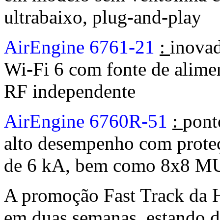
ultrabaixo, plug-and-play
AirEngine 6761-21
:
inovad
Wi-Fi 6 com fonte de alimen
RF independente
AirEngine 6760R-51
:
pont
alto desempenho com proteç
de 6 kA, bem como 8x8 
A promoção Fast Track da 
em duas semanas, estando d