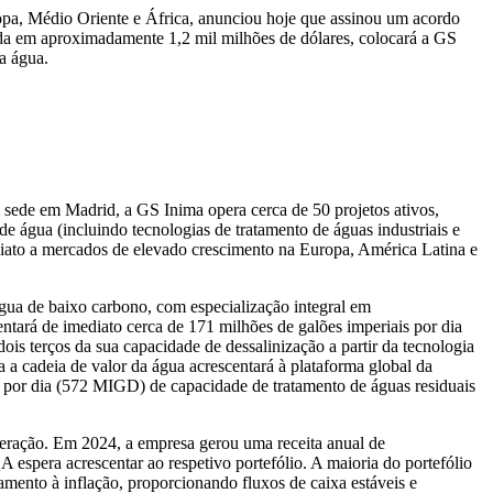
opa, Médio Oriente e África, anunciou hoje que assinou um acordo
ada em aproximadamente 1,2 mil milhões de dólares, colocará a GS
a água.
sede em Madrid, a GS Inima opera cerca de 50 projetos ativos,
e água (incluindo tecnologias de tratamento de águas industriais e
iato a mercados de elevado crescimento na Europa, América Latina e
água de baixo carbono, com especialização integral em
ará de imediato cerca de 171 milhões de galões imperiais por dia
s terços da sua capacidade de dessalinização a partir da tecnologia
 a cadeia de valor da água acrescentará à plataforma global da
por dia (572 MIGD) de capacidade de tratamento de águas residuais
ração. Em 2024, a empresa gerou uma receita anual de
spera acrescentar ao respetivo portefólio. A maioria do portefólio
ento à inflação, proporcionando fluxos de caixa estáveis e