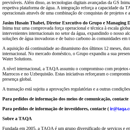
previsíveis. Além disso, as tecnologias digitais avançadas da GS Ini
respetiva plataforma de água. A integração reforça a capacidade da T
operacionais através de uma combinação de conquistas de projetos e a
Jasim Husain Thabet, Diretor Executivo do Grupo e Managing 
Inima traz uma comprovada força operacional e técnica à escala glob
intervenientes internacionais no setor da água, expandindo o nosso
soluções de água inovadoras e de baixo carbono às comunidades em 
A aquisição dá continuidade ao dinamismo dos últimos 12 meses, duran
internacional. No mercado doméstico, o Grupo expandiu a sua presenç
Water Solutions.
A nível internacional, a TAQA assumiu o compromisso com projetos de
Marrocos e no Uzbequistão. Estas iniciativas reforçaram o comprom
presença global.
A transação está sujeita a aprovações regulatórias e a outras condiçõe
Para pedidos de informação dos meios de comunicação, contacte 
Para pedidos de informação de investidores, contacte (
ir@taqa.
Sobre a TAQA
Fundada em 2005, a TAQA é um grupo diversificado de serviços e e