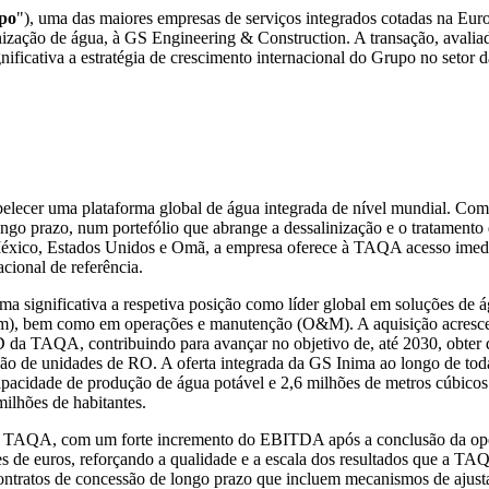
po
"), uma das maiores empresas de serviços integrados cotadas na Eur
inização de água, à GS Engineering & Construction. A transação, avali
ificativa a estratégia de crescimento internacional do Grupo no setor d
lecer uma plataforma global de água integrada de nível mundial. Com 
go prazo, num portefólio que abrange a dessalinização e o tratamento d
 México, Estados Unidos e Omã, a empresa oferece à TAQA acesso imed
cional de referência.
a significativa a respetiva posição como líder global em soluções de 
m), bem como em operações e manutenção (O&M). A aquisição acrescent
a TAQA, contribuindo para avançar no objetivo de, até 2030, obter doi
ção de unidades de RO. A oferta integrada da GS Inima ao longo de toda
cidade de produção de água potável e 2,6 milhões de metros cúbicos 
ilhões de habitantes.
da TAQA, com um forte incremento do EBITDA após a conclusão da ope
euros, reforçando a qualidade e a escala dos resultados que a TAQA e
tratos de concessão de longo prazo que incluem mecanismos de ajustam