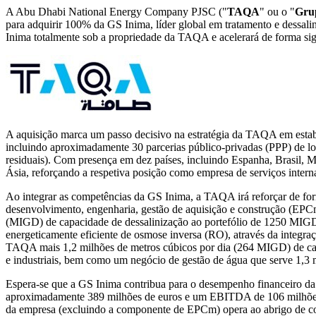
A Abu Dhabi National Energy Company PJSC ("
TAQA
" ou o "
Gru
para adquirir 100% da GS Inima, líder global em tratamento e dessal
Inima totalmente sob a propriedade da TAQA e acelerará de forma sign
A aquisição marca um passo decisivo na estratégia da TAQA em estabe
incluindo aproximadamente 30 parcerias público-privadas (PPP) de lon
residuais). Com presença em dez países, incluindo Espanha, Brasil,
Ásia, reforçando a respetiva posição como empresa de serviços interna
Ao integrar as competências da GS Inima, a TAQA irá reforçar de form
desenvolvimento, engenharia, gestão de aquisição e construção (EPC
(MIGD) de capacidade de dessalinização ao portefólio de 1250 MIGD d
energeticamente eficiente de osmose inversa (RO), através da integra
TAQA mais 1,2 milhões de metros cúbicos por dia (264 MIGD) de capa
e industriais, bem como um negócio de gestão de água que serve 1,3 m
Espera-se que a GS Inima contribua para o desempenho financeiro 
aproximadamente 389 milhões de euros e um EBITDA de 106 milhões de 
da empresa (excluindo a componente de EPCm) opera ao abrigo de con