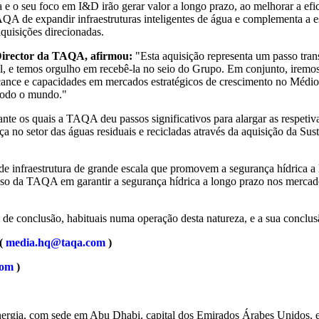
ma e o seu foco em I&D irão gerar valor a longo prazo, ao melhorar a e
AQA de expandir infraestruturas inteligentes de água e complementa a 
quisições direcionadas.
Director da TAQA, afirmou:
"Esta aquisição representa um passo tra
al, e temos orgulho em recebê-la no seio do Grupo. Em conjunto, iremo
 alcance e capacidades em mercados estratégicos de crescimento no Mé
todo o mundo."
te os quais a TAQA deu passos significativos para alargar as respetiva
a no setor das águas residuais e recicladas através da aquisição da S
 infraestrutura de grande escala que promovem a segurança hídrica a 
isso da TAQA em garantir a segurança hídrica a longo prazo nos merca
s de conclusão, habituais numa operação desta natureza, e a sua conclus
(
media.hq@taqa.com
)
com
)
nergia, com sede em Abu Dhabi, capital dos Emirados Árabes Unidos