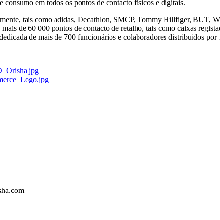
 e consumo em todos os pontos de contacto físicos e digitais.
lmente, tais como adidas, Decathlon, SMCP, Tommy Hillfiger, BUT, We
ais de 60 000 pontos de contacto de retalho, tais como caixas registad
edicada de mais de 700 funcionários e colaboradores distribuídos por 1
O_Orisha.jpg
merce_Logo.jpg
isha.com