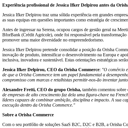
Experiência profissional de Jessica Ifker Delpirou antes da Ori
Jessica Ifker Delpirou traz uma sólida experiência em grandes empre
as suas equipas em questões importantes como estratégia de crescimen
Antes de ingressar na Serena, ocupou cargos de gestão geral na Mee
BforBank (Crédit Agricole), onde foi responsável pela transformação d
promover uma maior diversidade no empreendedorismo.
Jessica Ifker Delpirou pretende consolidar a posição da Orisha Comm
inovação de produto, intensificar o desenvolvimento na Europa e apoia
inclusiva, inovadora e sustentável. Estas orientações estratégicas se
Jessica Ifker Delpirou, CEO da Orisha Commerce
:
"O comércio e
de que a Orisha Commerce tem um papel fundamental a desempenhar n
compromisso com marcas e retalhistas permitir-nos-ão inventar junto
Alexandre Fretti, CEO do grupo Orisha,
também comentou sobre 
de empresas de alto crescimento faz dela uma figura-chave na French
líderes capazes de combinar ambição, disciplina e impacto. A sua ca
execução dentro da Orisha Commerce."
Sobre a Orisha Commerce
Com
o seu portfólio de soluções SaaS B2C, D2C e B2B, a Orisha Comm