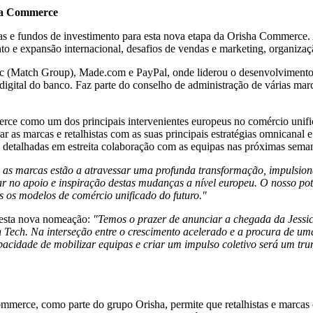
sha Commerce
sas e fundos de investimento para esta nova etapa da Orisha Commerce.
to e expansão internacional, desafios de vendas e marketing, organiza
tic (Match Group), Made.com e PayPal, onde liderou o desenvolviment
igital do banco. Faz parte do conselho de administração de várias marc
erce como um dos principais intervenientes europeus no comércio unifi
r as marcas e retalhistas com as suas principais estratégias omnicanal e
rão detalhadas em estreita colaboração com as equipas nas próximas sema
 as marcas estão a atravessar uma profunda transformação, impulsion
o apoio e inspiração destas mudanças a nível europeu. O nosso poten
s os modelos de comércio unificado do futuro."
esta nova nomeação:
"Temos o prazer de anunciar a chegada da Jessica
 Tech. Na interseção entre o crescimento acelerado e a procura de uma
pacidade de mobilizar equipas e criar um impulso coletivo será um tr
erce, como parte do grupo Orisha, permite que retalhistas e marcas of