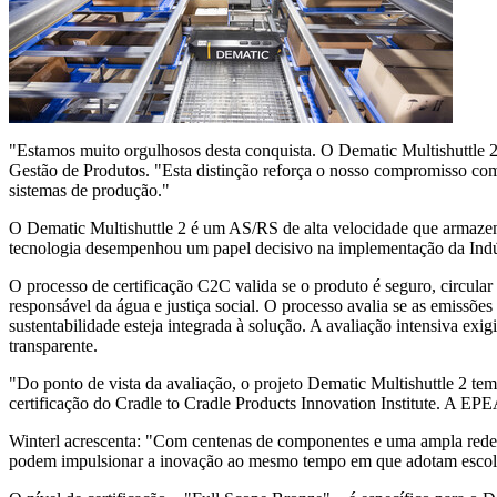
"Estamos muito orgulhosos desta conquista. O Dematic Multishuttle 2 t
Gestão de Produtos. "Esta distinção reforça o nosso compromisso com
sistemas de produção."
O Dematic Multishuttle 2 é um AS/RS de alta velocidade que armaze
tecnologia desempenhou um papel decisivo na implementação da Indúst
O processo de certificação C2C valida se o produto é seguro, circular
responsável da água e justiça social. O processo avalia se as emissões
sustentabilidade esteja integrada à solução. A avaliação intensiva e
transparente.
"Do ponto de vista da avaliação, o projeto Dematic Multishuttle 2 tem
certificação do Cradle to Cradle Products Innovation Institute. A EP
Winterl acrescenta: "Com centenas de componentes e uma ampla rede 
podem impulsionar a inovação ao mesmo tempo em que adotam escolhas