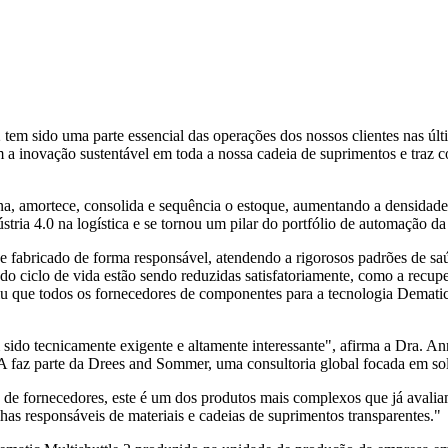
em sido uma parte essencial das operações dos nossos clientes nas últi
 a inovação sustentável em toda a nossa cadeia de suprimentos e traz c
na, amortece, consolida e sequência o estoque, aumentando a densid
ria 4.0 na logística e se tornou um pilar do portfólio de automação d
 e fabricado de forma responsável, atendendo a rigorosos padrões de saú
 do ciclo de vida estão sendo reduzidas satisfatoriamente, como a recup
xigiu que todos os fornecedores de componentes para a tecnologia Demat
 sido tecnicamente exigente e altamente interessante", afirma a Dra. A
EA faz parte da Drees and Sommer, uma consultoria global focada em sol
de fornecedores, este é um dos produtos mais complexos que já avalia
 responsáveis de materiais e cadeias de suprimentos transparentes."