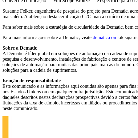
O nível de certificação – "Full Scope Bronze" – é específico para o 
Susanne Felker, engenheira de pesquisa do projeto para Dematic, acres
mais além. A obtenção desta certificação C2C marca o início de uma m
Para saber mais sobre a estratégia de circularidade da Dematic, bem c
Para mais informações sobre a Dematic, visite
dematic.com
ok siga-n
Sobre a Dematic
A Dematic é líder global em soluções de automação da cadeia de supr
pesquisa e desenvolvimento, instalações de fabricação e centros de s
soluções de automação para muitas das principais marcas do mundo. 
soluções para a cadeia de suprimentos.
Isenção de responsabilidade
Este comunicado e as informações aqui contidas são apenas para fins 
nos Estados Unidos ou em qualquer outra jurisdição. Este comunicado c
daqueles descritos nestas declarações prospectivas devido a certos fa
flutuações da taxa de câmbio, incertezas em litígios ou procedimento
neste comunicado.