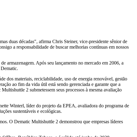
mas duas décadas", afirma Chris Steiner, vice-presidente sênior de
onsigo a responsabilidade de buscar melhorias contínuas em nossos
ade de armazenagem. Após seu lançamento no mercado em 2006, a
a Dematic.
de dos materiais, reciclabilidade, uso de energia renovável, gestão
eração ao fim da vida útil está sendo gerenciada e garante que a
ic Multishuttle 2 submetessem seus processos à mesma avaliação
nnette Winterl, líder do projeto da EPEA, avaliadora do programa de
uções sustentáveis e ecológicas.
mos. O Dematic Multishuttle 2 demonstrou que empresas líderes