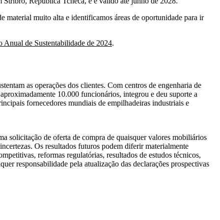
 Stříbro, República Tcheca, e é válido até junho de 2028.
 material muito alta e identificamos áreas de oportunidade para ir
o Anual de Sustentabilidade de 2024
.
stentam as operações dos clientes. Com centros de engenharia de
m aproximadamente 10.000 funcionários, integrou e deu suporte a
ipais fornecedores mundiais de empilhadeiras industriais e
a solicitação de oferta de compra de quaisquer valores mobiliários
incertezas. Os resultados futuros podem diferir materialmente
petitivas, reformas regulatórias, resultados de estudos técnicos,
quer responsabilidade pela atualização das declarações prospectivas