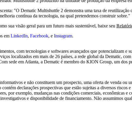
Dematic Multishuttle 2 produzido na unidade de produção da empresa em
centa: "O Dematic Multishuttle 2 demonstra uma taxa de reutilização de
elhoria contínua da tecnologia, na qual pretendemos construir sobre."
omo sua visão geral para um futuro mais sustentável, baixe seu
Relatóri
os em
LinkedIn
,
Facebook
, e
Instagram
.
imentos, com tecnologias e softwares avançados que potencializam e su
erviços localizados em mais de 26 países, a rede global da Dematic, co
Com sede em Atlanta, a Dematic é membro do KION Group, um dos princ
informativos e não constituem um prospecto, uma oferta de venda ou um
ontém declarações prospectivas que estão sujeitas a diversos riscos e 
tores, por exemplo, mudanças nas condições comerciais, econômicas e com
s investigativos e disponibilidade de financiamento. Não assumimos qual