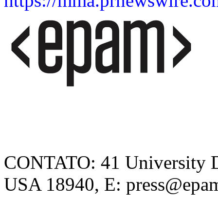
https://mma.prnewswire.
CONTATO: 41 University D
USA 18940, E: press@epa