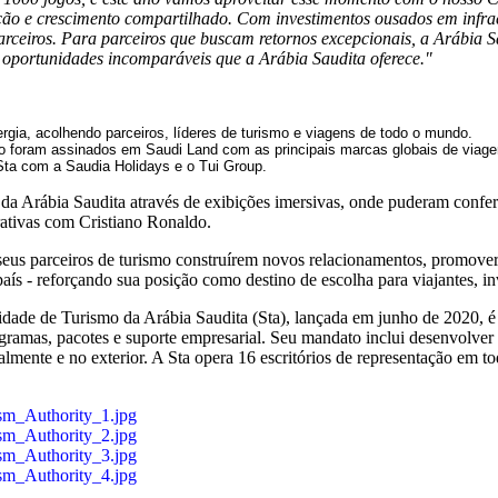
ão e crescimento compartilhado. Com investimentos ousados em infrae
rceiros.
Para parceiros que buscam retornos excepcionais, a Arábia S
 oportunidades incomparáveis que a Arábia Saudita oferece."
rgia, acolhendo parceiros, líderes de turismo e viagens de todo o mundo.
ram assinados em Saudi Land com as principais marcas globais de viagens e
ta com a Saudia Holidays e o Tui Group.
 da Arábia Saudita através de exibições imersivas, onde puderam conferir
erativas com Cristiano Ronaldo.
eus parceiros de turismo construírem novos relacionamentos, promover
aís - reforçando sua posição como destino de escolha para viajantes, i
dade de Turismo da Arábia Saudita (Sta), lançada em junho de 2020, é r
amas, pacotes e suporte empresarial. Seu mandato inclui desenvolver os
lmente e no exterior. A Sta opera 16 escritórios de representação em t
sm_Authority_1.jpg
sm_Authority_2.jpg
sm_Authority_3.jpg
sm_Authority_4.jpg