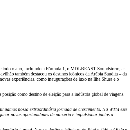
ante todo o ano, incluindo a Fórmula 1, o MDLBEAST Soundstorm, as
vilhão também destacou os destinos icônicos da Arábia Saudita – da
novas experiências, como inaugurações de luxo na Ilha Shura e o
a posição como destino de eleição para a indústria global de viagens.
ntinuamos nossa extraordinária jornada de crescimento. Na WTM este
uear novas oportunidades de parceria e impulsionar juntos a
lendário Unreal. Nossos destinos icônicos, de Riad e Jidá a AlUla e