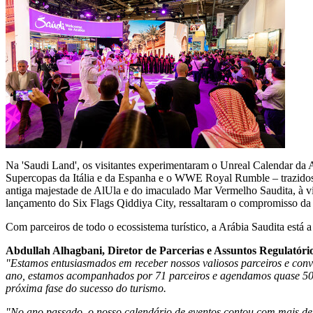
Na 'Saudi Land', os visitantes experimentaram o Unreal Calendar d
Supercopas da Itália e da Espanha e o WWE Royal Rumble – trazidos 
antiga majestade de AlUla e do imaculado Mar Vermelho Saudita, à vi
lançamento do Six Flags Qiddiya City, ressaltaram o compromisso da 
Com parceiros de todo o ecossistema turístico, a Arábia Saudita está 
Abdullah Alhagbani, Diretor de Parcerias e Assuntos Regulatórios
"Estamos entusiasmados em receber nossos valiosos parceiros e con
ano, estamos acompanhados por 71 parceiros e agendamos quase 500 
próxima fase do sucesso do turismo.
"No ano passado, o nosso calendário de eventos contou com mais de 