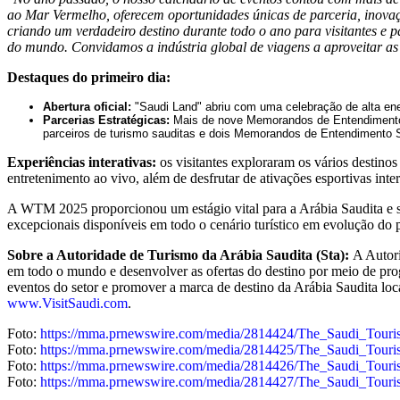
ao Mar Vermelho, oferecem oportunidades únicas de parceria, inovaç
criando um verdadeiro destino durante todo o ano para visitantes e pa
do mundo. Convidamos a indústria global de viagens a aproveitar as
Destaques do primeiro dia:
Abertura oficial:
"Saudi Land" abriu com uma celebração de alta ene
Parcerias Estratégicas:
Mais de nove Memorandos de Entendimento fo
parceiros de turismo sauditas e dois Memorandos de Entendimento S
Experiências interativas:
os visitantes exploraram os vários destinos
entretenimento ao vivo, além de desfrutar de ativações esportivas int
A WTM 2025 proporcionou um estágio vital para a Arábia Saudita e s
excepcionais disponíveis em todo o cenário turístico em evolução do p
Sobre a Autoridade de Turismo da Arábia Saudita (Sta):
A Autori
em todo o mundo e desenvolver as ofertas do destino por meio de progr
eventos do setor e promover a marca de destino da Arábia Saudita loca
www.VisitSaudi.com
.
Foto:
https://mma.prnewswire.com/media/2814424/The_Saudi_Touri
Foto:
https://mma.prnewswire.com/media/2814425/The_Saudi_Touri
Foto:
https://mma.prnewswire.com/media/2814426/The_Saudi_Touri
Foto:
https://mma.prnewswire.com/media/2814427/The_Saudi_Touri