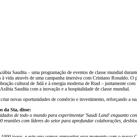
a Arábia Saudita – uma programação de eventos de classe mundial dur
à vida através de uma campanha imersiva com Cristiano Ronaldo. O pa
bração cultural de Jidá e à energia moderna de Riad – juntamente com 
Arábia Saudita com a inovação e a hospitalidade de classe mundial.
a criar novas oportunidades de comércio e investimento, reforçando a su
 da Sta, disse:
vidados de todo o mundo para experimentar 'Saudi Land' enquanto co
reuniões com líderes do setor para aprofundar colaborações, desbloq
1000 jogos, e este ano vamos aproveitar esse momento com o nosso Ca