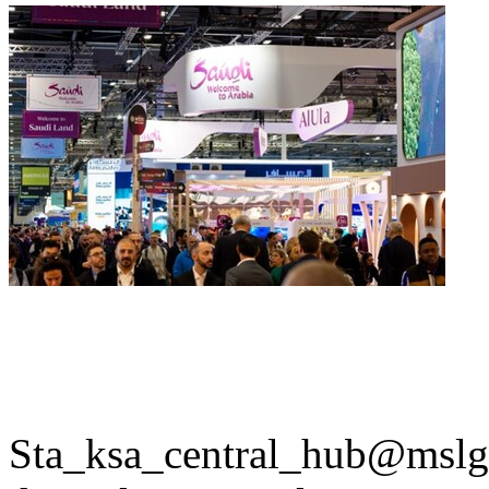
Sta_ksa_central_hub@mslg