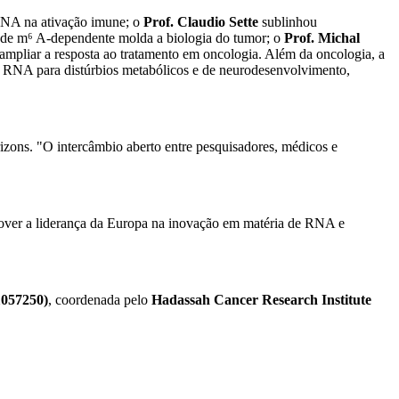
RNA na ativação imune; o
Prof. Claudio Sette
sublinhou
e m⁶ A-dependente molda a biologia do tumor; o
Prof. Michal
mpliar a resposta ao tratamento em oncologia. Além da oncologia, a
m RNA para distúrbios metabólicos e de neurodesenvolvimento,
ons. "O intercâmbio aberto entre pesquisadores, médicos e
over a liderança da Europa na inovação em matéria de RNA e
057250)
, coordenada pelo
Hadassah Cancer Research Institute