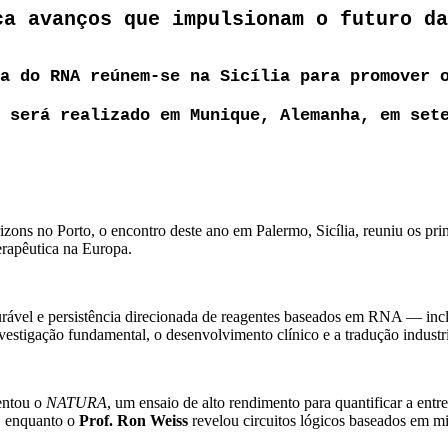
ca avanços que impulsionam o futuro da
a do RNA reúnem-se na Sicília para promover 
 será realizado em Munique, Alemanha, em set
 no Porto, o encontro deste ano em Palermo, Sicília, reuniu os princip
erapêutica na Europa.
durável e persistência direcionada de reagentes baseados em RNA — in
estigação fundamental, o desenvolvimento clínico e a tradução industri
entou o
NATURA
, um ensaio de alto rendimento para quantificar a en
o, enquanto o
Prof. Ron Weiss
revelou circuitos lógicos baseados em mi