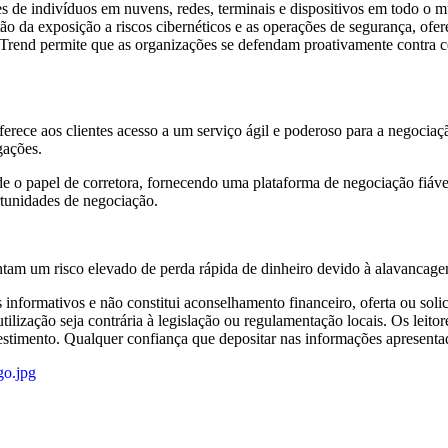
hões de indivíduos em nuvens, redes, terminais e dispositivos em todo 
tão da exposição a riscos cibernéticos e as operações de segurança, of
 Trend permite que as organizações se defendam proativamente contra c
rece aos clientes acesso a um serviço ágil e poderoso para a negociaçã
gações.
e o papel de corretora, fornecendo uma plataforma de negociação fiáv
ortunidades de negociação.
tam um risco elevado de perda rápida de dinheiro devido à alavancagem
ns informativos e não constitui aconselhamento financeiro, oferta ou sol
 utilização seja contrária à legislação ou regulamentação locais. Os lei
stimento. Qualquer confiança que depositar nas informações apresentada
go.jpg