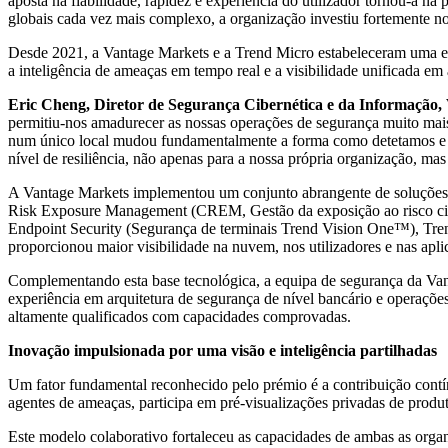
aposta na fiabilidade, rapidez e experiência do utilizador tornou-a 
globais cada vez mais complexo, a organização investiu fortemente no
Desde 2021, a Vantage Markets e a Trend Micro estabeleceram uma est
a inteligência de ameaças em tempo real e a visibilidade unificada em 
Eric Cheng, Diretor de Segurança Cibernética e da Informação
permitiu-nos amadurecer as nossas operações de segurança muito mais 
num único local mudou fundamentalmente a forma como detetamos e r
nível de resiliência, não apenas para a nossa própria organização, mas
A Vantage Markets implementou um conjunto abrangente de soluções 
Risk Exposure Management (CREM, Gestão da exposição ao risco c
Endpoint Security (Segurança de terminais Trend Vision One™), T
proporcionou maior visibilidade na nuvem, nos utilizadores e nas apli
Complementando esta base tecnológica, a equipa de segurança da V
experiência em arquitetura de segurança de nível bancário e operações 
altamente qualificados com capacidades comprovadas.
Inovação impulsionada por uma visão e inteligência partilhadas
Um fator fundamental reconhecido pelo prémio é a contribuição cont
agentes de ameaças, participa em pré-visualizações privadas de produ
Este modelo colaborativo fortaleceu as capacidades de ambas as orga