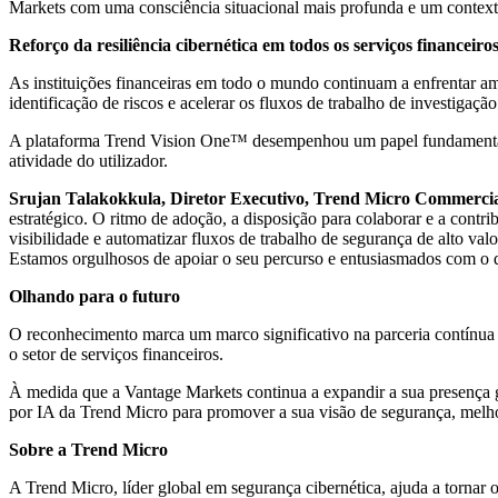
Markets com uma consciência situacional mais profunda e um contex
Reforço da resiliência cibernética em todos os serviços financeiro
As instituições financeiras em todo o mundo continuam a enfrentar ame
identificação de riscos e acelerar os fluxos de trabalho de investiga
A plataforma Trend Vision One™ desempenhou um papel fundamental na
atividade do utilizador.
Srujan Talakokkula, Diretor Executivo, Trend Micro Commerc
estratégico. O ritmo de adoção, a disposição para colaborar e a cont
visibilidade e automatizar fluxos de trabalho de segurança de alto val
Estamos orgulhosos de apoiar o seu percurso e entusiasmados com o q
Olhando para o futuro
O reconhecimento marca um marco significativo na parceria contínua
o setor de serviços financeiros.
À medida que a Vantage Markets continua a expandir a sua presença gl
por IA da Trend Micro para promover a sua visão de segurança, melho
Sobre a Trend Micro
A Trend Micro, líder global em segurança cibernética, ajuda a tornar