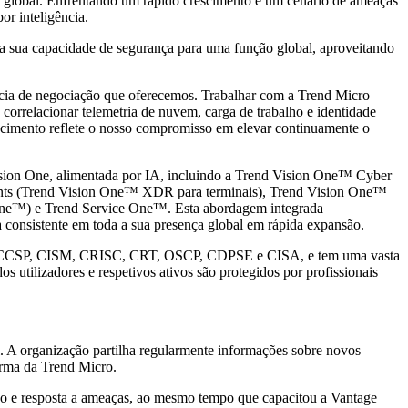
el global. Enfrentando um rápido crescimento e um cenário de ameaças
or inteligência.
 a sua capacidade de segurança para uma função global, aproveitando
ncia de negociação que oferecemos. Trabalhar com a Trend Micro
correlacionar telemetria de nuvem, carga de trabalho e identidade
cimento reflete o nosso compromisso em elevar continuamente o
ision One, alimentada por IA, incluindo a Trend Vision One™ Cyber
nts (Trend Vision One™ XDR para terminais), Trend Vision One™
One™) e Trend Service One™. Esta abordagem integrada
a consistente em toda a sua presença global em rápida expansão.
ISSP, CCSP, CISM, CRISC, CRT, OSCP, CDPSE e CISA, e tem uma vasta
s utilizadores e respetivos ativos são protegidos por profissionais
. A organização partilha regularmente informações sobre novos
orma da Trend Micro.
ção e resposta a ameaças, ao mesmo tempo que capacitou a Vantage