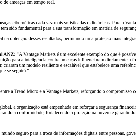
to de ameaças em tempo real.
s
aças cibernéticas cada vez mais sofisticadas e dinâmicas. Para a Vantag
ção tem sido fundamental para a sua transformação em matéria de seguran
 obtenção desses resultados, permitindo uma proteção mais integrada 
ial ANZ:
"A Vantage Markets é um excelente exemplo do que é possível
ribuição para a inteligência contra ameaças influenciaram diretamente 
or, criaram um modelo resiliente e escalável que estabelece uma referênc
ue se seguirá."
 entre a Trend Micro e a Vantage Markets, reforçando o compromisso c
obal, a organização está empenhada em reforçar a segurança financeira 
rando a conformidade, fortalecendo a proteção na nuvem e garantindo 
 o mundo seguro para a troca de informações digitais entre pessoas, go