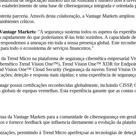
na plataforma de negociação número um na Austrália e número dois a nív
 estabelecimento de uma base de cibersegurança integrada e orientada p
reita parceria. Através desta colaboração, a Vantage Markets ampliou
ambientes críticos.
, Vantage Markets:
"A segurança sustenta todos os aspetos da experiê
rapidamente do que poderíamos tê-las feito sozinhos. A capacidade de 
espondemos a ameaças em toda a nossa presença global. Este reconhe
 para todo o ecossistema de serviços financeiros."
da Trend Micro na plataforma de segurança cibernética empresarial V
ibernético Trend Vision One™), Trend Vision One™ XDR for Endpoi
rend Vision One™ Cloud Security (Segurança da nuvem Trend Vision 
cações; deteção e resposta mais rápidas; e uma experiência de seguranç
antage possui certificações reconhecidas globalmente, incluindo C
globais de equipas vermelhas. Esta experiência garante que as contas do
ínua da Vantage Markets para a comunidade de cibersegurança em geral
tos e fornece feedback que influencia diretamente a evolução da plataf
nizações, permitindo à Trend Micro aperfeiçoar as tecnologias de dete