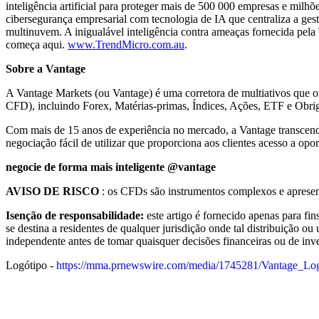
inteligência artificial para proteger mais de 500 000 empresas e mil
cibersegurança empresarial com tecnologia de IA que centraliza a ges
multinuvem. A inigualável inteligência contra ameaças fornecida pela
começa aqui.
www.TrendMicro.com.au
.
Sobre a Vantage
A Vantage Markets (ou Vantage) é uma corretora de multiativos que ofe
CFD), incluindo Forex, Matérias-primas, Índices, Ações, ETF e Obri
Com mais de 15 anos de experiência no mercado, a Vantage transcend
negociação fácil de utilizar que proporciona aos clientes acesso a op
negocie de forma mais inteligente @vantage
AVISO DE RISCO
: os CFDs são instrumentos complexos e apresen
Isenção de responsabilidade:
este artigo é fornecido apenas para fi
se destina a residentes de qualquer jurisdição onde tal distribuição ou
independente antes de tomar quaisquer decisões financeiras ou de inve
Logótipo -
https://mma.prnewswire.com/media/1745281/Vantage_Lo