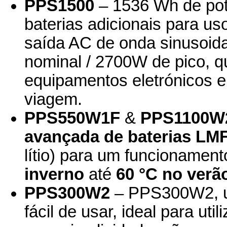
PPS1500
– 1536 Wh de pot
baterias adicionais para u
saída AC de onda sinusoid
nominal / 2700W de pico, q
equipamentos eletrónicos 
viagem.
PPS550W1F
&
PPS1100W
avançada de baterias LM
lítio) para um funcionamen
inverno
até
60 °C no verã
PPS300W2
– PPS300W2, um
fácil de usar, ideal para ut