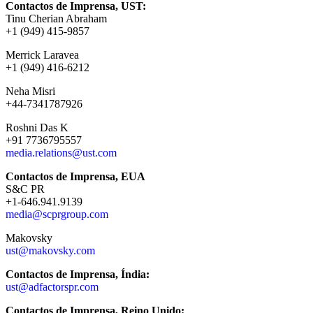
Contactos de Imprensa, UST:
Tinu Cherian Abraham
+1 (949) 415-9857
Merrick Laravea
+1 (949) 416-6212
Neha Misri
+44-7341787926
Roshni Das K
+91 7736795557
media.relations@ust.com
Contactos de Imprensa, EUA
S&C PR
+1-646.941.9139
media@scprgroup.com
Makovsky
ust@makovsky.com
Contactos de Imprensa, Índia:
ust@adfactorspr.com
Contactos de Imprensa, Reino Unido: