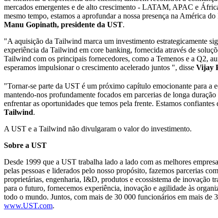
mercados emergentes e de alto crescimento - LATAM, APAC e África -
mesmo tempo, estamos a aprofundar a nossa presença na América do N
Manu Gopinath, presidente da UST
.
"A aquisição da Tailwind marca um investimento estrategicamente sign
experiência da Tailwind em core banking, fornecida através de soluçõe
Tailwind com os principais fornecedores, como a Temenos e a Q2, aum
esperamos impulsionar o crescimento acelerado juntos ", disse
Vijay 
"Tornar-se parte da UST é um próximo capítulo emocionante para a
mantendo-nos profundamente focados em parcerias de longa duração com
enfrentar as oportunidades que temos pela frente. Estamos confiantes
Tailwind
.
A UST e a Tailwind não divulgaram o valor do investimento.
Sobre a UST
Desde 1999 que a UST trabalha lado a lado com as melhores empresas
pelas pessoas e liderados pelo nosso propósito, fazemos parcerias com
proprietárias, engenharia, I&D, produtos e ecossistema de inovação 
para o futuro, fornecemos experiência, inovação e agilidade às organ
todo o mundo. Juntos, com mais de 30 000 funcionários em mais de 30
www.UST.com
.