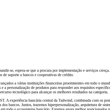
andir-se, espera-se que a procura por implementação e serviços cresça
s de suporte a bancos e cooperativas de crédito.
ançados a várias instituições financeiras proeminentes em todo o mund
 e a personalização de produtos para responder aos requisitos específi
percurso tecnológico para alcançar os melhores resultados na categoria.
UST. A experiência bancária central da Tailwind, combinada com os pon
eis dos bancos. Juntos, trazemos hiperpersonalização, arquitetura de sis
ça em todo o ecossistema bancário. Estamos agora melhor posicionados 