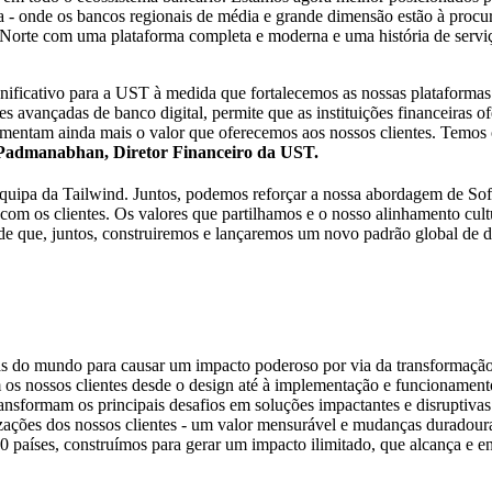
 onde os bancos regionais de média e grande dimensão estão à procur
orte com uma plataforma completa e moderna e uma história de serviço
ificativo para a UST à medida que fortalecemos as nossas plataformas 
s avançadas de banco digital, permite que as instituições financeiras of
entam ainda mais o valor que oferecemos aos nossos clientes. Temos o
Padmanabhan, Diretor Financeiro da UST.
 equipa da Tailwind. Juntos, podemos reforçar a nossa abordagem de
 os clientes. Os valores que partilhamos e o nosso alinhamento cultur
 de que, juntos, construiremos e lançaremos um novo padrão global de 
 do mundo para causar um impacto poderoso por via da transformação. 
 os nossos clientes desde o design até à implementação e funcionamento
transformam os principais desafios em soluções impactantes e disrupti
izações dos nossos clientes - um valor mensurável e mudanças duradouras
 países, construímos para gerar um impacto ilimitado, que alcança e en