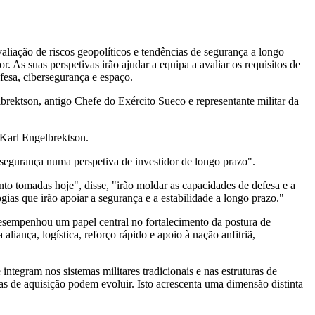
aliação de riscos geopolíticos e tendências de segurança a longo
r. As suas perspetivas irão ajudar a equipa a avaliar os requisitos de
fesa, cibersegurança e espaço.
rektson, antigo Chefe do Exército Sueco e representante militar da
z Karl Engelbrektson.
a segurança numa perspetiva de investidor de longo prazo".
o tomadas hoje", disse, "irão moldar as capacidades de defesa e a
ogias que irão apoiar a segurança e a estabilidade a longo prazo."
sempenhou um papel central no fortalecimento da postura de
iança, logística, reforço rápido e apoio à nação anfitriã,
tegram nos sistemas militares tradicionais e nas estruturas de
s de aquisição podem evoluir. Isto acrescenta uma dimensão distinta