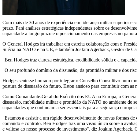
Com mais de 30 anos de experiência em liderança militar superior e se
prazo. Fará análises estratégicas independentes sobre os desenvolviment
capacidade a longo prazo e o posicionamento das empresas no panoram
O General Hodges irá trabalhar em estreita colaboração com o Presid
Suécia na NATO e na UE, e também Joakim Agerback, Gestor de Carte
"Ben Hodges traz clareza estratégica, credibilidade sólida e a capacid
"O seu profundo domínio da dissuasão, da prontidão militar e dos risc
Hodges sente-se honrado por integrar o Conselho Consultivo num mome
postura de dissuasão do futuro. Estou ansioso para contribuir com as m
Como Comandante-Geral do Exército dos EUA na Europa, o General Ho
dissuasão, mobilidade militar e prontidão da NATO no ambiente de segu
capacidades que continuam a ser essenciais para a segurança europeia
"Estamos a assistir a um rápido desenvolvimento de novas formas de c
comando e controlo. Ben Hodges traz uma visão única sobre a avaliaçã
e valiosa ao nosso processo de investimento", diz Joakim Agerback, Ge