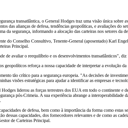
gurança transatlântica, o General Hodges traz uma visão única sobre av
os das alianças de defesa, tendências geopolíticas, e avaliações do seto
a da segurança, informando a alocação das carteiras nos setores da de
ente do Conselho Consultivo, Tenente-General (aposentado) Karl Engelb
iras Principal.
ade de avaliar o reequilíbrio e os desenvolvimentos transatlânticos", di
os geopolíticos reforça a nossa capacidade de interpretar a evolução d
nto tão crítico para a segurança europeia. "As decisões de investiment
inhas visões estratégicas para ajudar a identificar as empresas e tecnol
dges liderou as forças terrestres dos EUA em todo o continente e de
rança pós-Crimeia. A sua experiência abrange a interoperabilidade da al
.
apacidades de defesa, bem como à importância da forma como estas se in
o dessas capacidades, dos fornecedores relevantes e de como as cadeia
stor de Carteiras Principal.