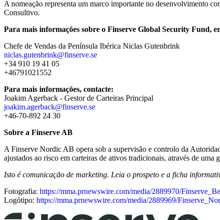
A nomeação representa um marco importante no desenvolvimento cont
Consultivo.
Para mais informações sobre o Finserve Global Security Fund, e
Chefe de Vendas da Península Ibérica Niclas Gutenbrink
niclas.gutenbrink@finserve.se
+34 910 19 41 05
+46791021552
Para mais informações, contacte:
Joakim Agerback - Gestor de Carteiras Principal
joakim.agerback@finserve.se
+46-70-892 24 30
Sobre a Finserve AB
A Finserve Nordic AB opera sob a supervisão e controlo da Autoridad
ajustados ao risco em carteiras de ativos tradicionais, através de uma
Isto é comunicação de marketing. Leia o prospeto e a ficha informati
Fotografia:
https://mma.prnewswire.com/media/2889970/Finserve_B
Logótipo:
https://mma.prnewswire.com/media/2889969/Finserve_N