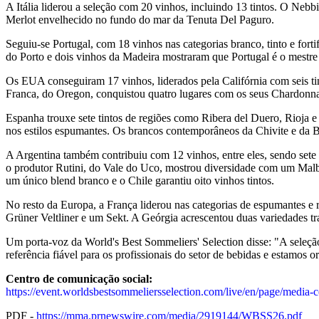
A Itália liderou a seleção com 20 vinhos, incluindo 13 tintos. O Neb
Merlot envelhecido no fundo do mar da Tenuta Del Paguro.
Seguiu-se Portugal, com 18 vinhos nas categorias branco, tinto e fort
do Porto e dois vinhos da Madeira mostraram que Portugal é o mestre 
Os EUA conseguiram 17 vinhos, liderados pela Califórnia com seis t
Franca, do Oregon, conquistou quatro lugares com os seus Chardonna
Espanha trouxe sete tintos de regiões como Ribera del Duero, Rioja e
nos estilos espumantes. Os brancos contemporâneos da Chivite e da 
A Argentina também contribuiu com 12 vinhos, entre eles, sendo sete 
o produtor Rutini, do Vale do Uco, mostrou diversidade com um Malbe
um único blend branco e o Chile garantiu oito vinhos tintos.
No resto da Europa, a França liderou nas categorias de espumantes e
Grüner Veltliner e um Sekt. A Geórgia acrescentou duas variedades tra
Um porta-voz da World's Best Sommeliers' Selection disse: "A seleção
referência fiável para os profissionais do setor de bebidas e estamos
Centro de comunicação social:
https://event.worldsbestsommeliersselection.com/live/en/page/media-c
PDF -
https://mma.prnewswire.com/media/2919144/WBSS26.pdf