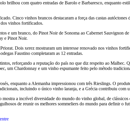
biolo brilhou com quatro entradas de Barolo e Barbaresco, enquanto est
ificado. Cinco vinhos brancos destacaram a força das castas autóctones 
dos vinhos fortificados.
intos e um branco, do Pinot Noir de Sonoma ao Cabernet Sauvignon de
y e Pinot Noir.
 Priorat. Dois xerez mostraram um interesse renovado nos vinhos forti
Bodegas Faustino completaram as 12 entradas.
tintos, reforçando a reputação do país no que diz respeito ao Malbec. Q
c, um Chardonnay e um vinho espumante feito pelo método tradicional.
 rosés, enquanto a Alemanha impressionou com três Rieslings. O produ
dicionais, incluindo o único vinho laranja, e a Grécia contribuiu com 
 mostra a incrível diversidade do mundo do vinho global, de clássicos
 orgulhosos de reunir os melhores sommeliers do mundo para definir o fu
entre