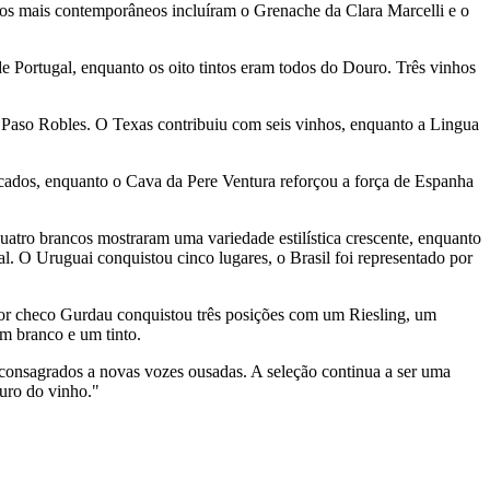
ilos mais contemporâneos incluíram o Grenache da Clara Marcelli e o
de Portugal, enquanto os oito tintos eram todos do Douro. Três vinhos
 Paso Robles. O Texas contribuiu com seis vinhos, enquanto a Lingua
ficados, enquanto o Cava da Pere Ventura reforçou a força de Espanha
uatro brancos mostraram uma variedade estilística crescente, enquanto
 O Uruguai conquistou cinco lugares, o Brasil foi representado por
tor checo Gurdau conquistou três posições com um Riesling, um
um branco e um tinto.
 consagrados a novas vozes ousadas. A seleção continua a ser uma
turo do vinho."