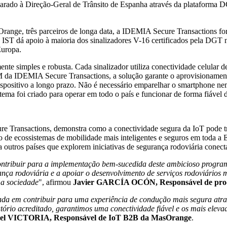
arado à Direção-Geral de Trânsito de Espanha através da plataforma 
range, três parceiros de longa data, a IDEMIA Secure Transactions for
a IST dá apoio à maioria dos sinalizadores V-16 certificados pela DGT
Europa.
nte simples e robusta. Cada sinalizador utiliza conectividade celular d
 da IDEMIA Secure Transactions, a solução garante o aprovisionamento
ositivo a longo prazo. Não é necessário emparelhar o smartphone nem c
stema foi criado para operar em todo o país e funcionar de forma fiáve
 Transactions, demonstra como a conectividade segura da IoT pode tra
o de ecossistemas de mobilidade mais inteligentes e seguros em toda a
outros países que explorem iniciativas de segurança rodoviária conect
ntribuir para a implementação bem-sucedida deste ambicioso programa
ança rodoviária e a apoiar o desenvolvimento de serviços rodoviários 
 a sociedade
", afirmou
Javier GARCÍA OCÓN, Responsável de produt
a em contribuir para uma experiência de condução mais segura atrav
ratório acreditado, garantimos uma conectividade fiável e os mais el
el VICTORIA, Responsável de IoT B2B da MasOrange
.