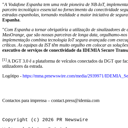
"
A Vodafone Espanha tem uma rede pioneira de NB
‑
IoT, implementa
parceiro tecnológico essencial no fornecimento da conectividade segur
estradas espanholas, tornando realidade a maior iniciativa de segu
Espanha
.
"
Com Espanha a tornar obrigatória a utilização de sinalizadores de 
MasOrange, que são nossas parceiras de longa data, orgulhamo-nos 
implementação combina tecnologia IoT segura avançada com execuçã
críticas. As equipas da IST têm muito orgulho em colocar as soluçõ
executivo de serviços de conectividade da IDEMIA Secure Trans
[1]
A DGT 3.0 é a plataforma de veículos conectados da DGT que facili
utilizadores da estrada.
Logótipo -
https://mma.prnewswire.com/media/2939971/IDEMIA_Se
Contactos para imprensa – contact.press@idemia.com
Copyright (c) 2026 PR Newswire