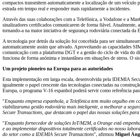
compactos transmitem automaticamente a localização de um veículo p
estrada em tempo real e responder mais rapidamente a incidentes.
Através das suas colaborações com a Telefónica, a Vodafone e a MasO
sinalizadores certificados comunicarem de forma fiável. Atualmente, 
tornando-a na maior iniciativa de segurança rodoviária conectada da 
A tecnologia por detrás da solução foi concebida para ser simultaneame
automaticamente assim que ativado. Aproveitando as capacidades SIM
comunicação com a plataforma DGT e a gestão do ciclo de vida do disp
funciona de forma anónima e instantânea em situações de stress. O si
Um projeto pioneiro na Europa para as autoridades
Esta implementação em larga escala, desenvolvida pela IDEMIA Secure
igualmente o papel crescente das tecnologias conectadas na construçã
Europa, o programa V-16 espanhol poderá servir como referência para 
"
Enquanto empresa espanhola, a Telefónica tem muito orgulho em co
viabilizar
uma gestão rodoviária mais inteligente, a melhorar a segur
Secure Transactions, que destacam o papel das nossas soluções para
"
Enquanto fornecedor de soluções IoT/M2M, a Orange está empenhad
e ao implementar dispositivos totalmente certificados no nosso labo
do setor como a IDEMIA Secure Transactions
", afirmou
Miguel Áng