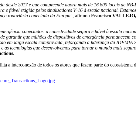
da desde 2017 e que compreende agora mais de 16 800 locais de NB
‑
a e fiável exigida pelos sinalizadores V
‑
16 à escala nacional. Estamos
rança rodoviária conectada da Europa
", afirmou
Francisco VALLEJO, D
emergência conectados, a conectividade segura e fiável à escala nacion
de garantir que milhões de dispositivos de emergência permanecem c
o em larga escala comprovada, reforçando a liderança da IDEMIA Sec
es e as tecnologias que desenvolvemos para tornar o mundo mais segur
actions
.
ta a interconexão de todos os atores que fazem parte do ecossistema d
cure_Transactions_Logo.jpg