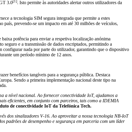
[1]
DGT 3.0
. Isto permite às autoridades alertar outros utilizadores da
nece a tecnologia SIM segura integrada que permite a estes
 no país, prevendo-se um impacto em até 30 milhões de veículos,
e baixa potência para enviar a respetiva localização anónima
 seguro e a transmissão de dados encriptados, permitindo a
onfigurar nada por parte do utilizador, garantindo que o dispositivo
l durante um período mínimo de 12 anos.
zer benefícios tangíveis para a segurança pública. Destaca
 Europa. Sendo a primeira implementação nacional deste tipo na
ada.
 a nível nacional. Ao fornecer conectividade IoT, ajudamos a
mais eficientes, em conjunto com parceiros, tais como a IDEMIA
o de conectividade IoT da Telefónica Tech.
és dos sinalizadores V
‑
16. Ao aproveitar a nossa tecnologia NB
‑
IoT
evados padrões de desempenho e segurança em parceria com um líder