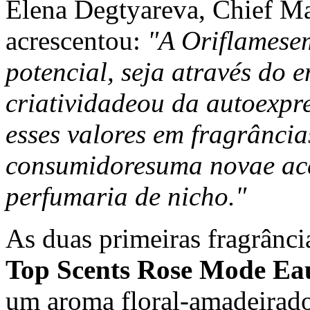
Elena Degtyareva, Chief Ma
acrescentou:
"A Oriflame
se
potencial, seja através do
criatividade
ou da autoexpre
esses valores em fragrância
consumidores
uma nova
e ac
perfumaria de nicho."
As duas primeiras fragrânci
Top Scents Rose Mode Eau
um aroma floral-amadeirad