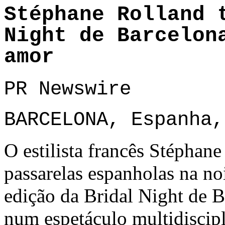
Stéphane Rolland 
Night de Barcelon
amor
PR Newswire
BARCELONA, Espanha,
O estilista francês
Stéphane
passarelas
espanholas
na
noi
edição da
Bridal Night
de
B
num
espetáculo
multidiscipl