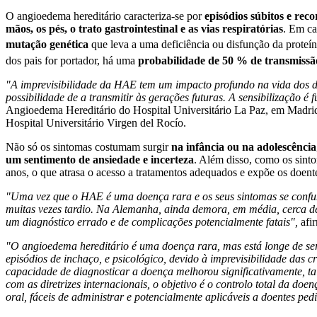
O angioedema hereditário caracteriza-se por
episódios súbitos e rec
mãos, os pés, o trato gastrointestinal e as vias respiratórias
. Em ca
mutação genética
que leva a uma deficiência ou disfunção da proteí
dos pais for portador, há uma
probabilidade de 50 % de transmissã
"A imprevisibilidade da HAE tem um impacto profundo na vida dos do
possibilidade de a transmitir às gerações futuras. A sensibilização 
Angioedema Hereditário do Hospital Universitário La Paz, em Madrid
Hospital Universitário Virgen del Rocío.
Não só os sintomas costumam surgir
na infância ou na adolescência
um sentimento de ansiedade e incerteza
. Além disso, como os sinto
anos, o que atrasa o acesso a tratamentos adequados e expõe os doentes
"Uma vez que o HAE é uma doença rara e os seus sintomas se confu
muitas vezes tardio. Na Alemanha, ainda demora, em média, cerca de
um diagnóstico errado e de complicações potencialmente fatais",
afi
"O angioedema hereditário é uma doença rara, mas está longe de ser i
episódios de inchaço, e psicológico, devido à imprevisibilidade das cr
capacidade de diagnosticar a doença melhorou significativamente, t
com as diretrizes internacionais, o objetivo é o controlo total da do
oral, fáceis de administrar e potencialmente aplicáveis a doentes pedi