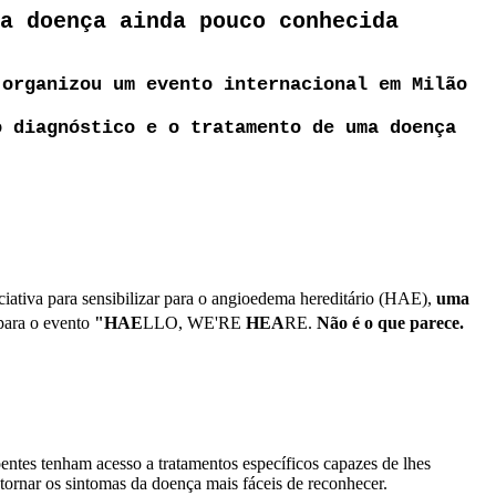
a doença ainda pouco conhecida
 organizou um evento internacional em Milão
o diagnóstico e o tratamento de uma doença
iativa para sensibilizar para o angioedema hereditário (HAE),
uma
 para o evento
"HAE
LLO, WE'RE
HEA
RE.
Não é o que parece.
entes tenham acesso a tratamentos específicos capazes de lhes
 tornar os sintomas da doença mais fáceis de reconhecer.