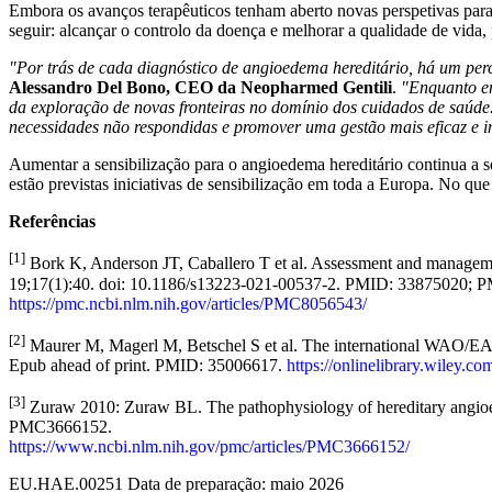
Embora os avanços terapêuticos tenham aberto novas perspetivas para
seguir: alcançar o controlo da doença e melhorar a qualidade de vida,
"Por trás de cada diagnóstico de angioedema hereditário, há um percu
Alessandro Del Bono, CEO da Neopharmed Gentili
.
"Enquanto em
da exploração de novas fronteiras no domínio dos cuidados de saúde.
necessidades não respondidas e promover uma gestão mais eficaz e 
Aumentar a sensibilização para o angioedema hereditário continua a s
estão previstas iniciativas de sensibilização em toda a Europa. No q
Referências
[1]
Bork K, Anderson JT, Caballero T et al. Assessment and management
19;17(1):40. doi: 10.1186/s13223-021-00537-2. PMID: 33875020
https://pmc.ncbi.nlm.nih.gov/articles/PMC8056543/
[2]
Maurer M, Magerl M, Betschel S et al. The international WAO/EAAC
Epub ahead of print. PMID: 35006617.
https://onlinelibrary.wiley.co
[3]
Zuraw 2010: Zuraw BL. The pathophysiology of hereditary angi
PMC3666152.
https://www.ncbi.nlm.nih.gov/pmc/articles/PMC3666152/
EU.HAE.00251 Data de preparação: maio 2026