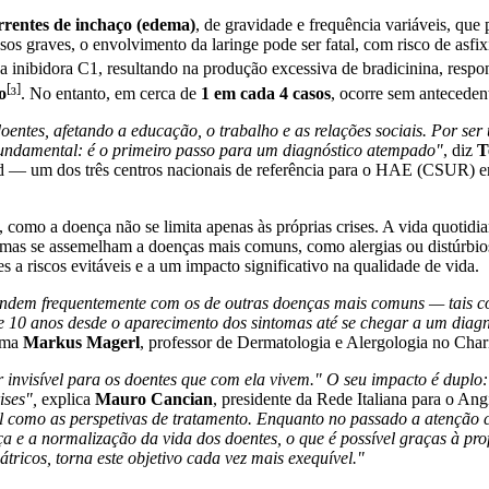
orrentes de inchaço (edema)
, de gravidade e frequência variáveis, qu
sos graves, o envolvimento da laringe pode ser fatal, com risco de asfi
na inibidora C1, resultando na produção excessiva de bradicinina, resp
[
]
o
³
. No entanto, em cerca de
1 em cada 4 casos
, ocorre sem antecedent
entes, afetando a educação, o trabalho e as relações sociais. Por se
é fundamental: é o primeiro passo para um diagnóstico atempado"
, diz
Te
 — um dos três centros nacionais de referência para o HAE (CSUR) em
, como a doença não se limita apenas às próprias crises. A vida quotid
mas se assemelham a doenças mais comuns, como alergias ou distúrbios ga
 a riscos evitáveis e a um impacto significativo na qualidade de vida.
ndem frequentemente com os de outras doenças mais comuns — tais c
 10 anos desde o aparecimento dos sintomas até se chegar a um diagnós
rma
Markus Magerl
, professor de Dermatologia e Alergologia no Chari
nvisível para os doentes que com ela vivem." O seu impacto é duplo: f
ises",
explica
Mauro Cancian
, presidente da Rede Italiana para o A
al como as perspetivas de tratamento. Enquanto no passado a atenção 
ença e a normalização da vida dos doentes, o que é possível graças à pr
átricos, torna este objetivo cada vez mais exequível."