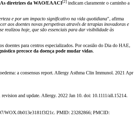
[2]
As diretrizes da WAO/EAACI
indicam claramente o caminho a
.
rteza e por um impacto significativo na vida quotidiana
", afirma
er aos doentes novas perspetivas através de terapias inovadoras e
realizou hoje, que são essenciais para dar visibilidade às
 os doentes para centros especializados. Por ocasião do Dia do HAE,
gnóstico precoce da doença pode mudar vidas
.
ngioedema: a consensus report. Allergy Asthma Clin Immunol. 2021 Apr
vision and update. Allergy. 2022 Jan 10. doi: 10.1111/all.15214.
10.1097/WOX.0b013e3181f3f21c. PMID: 23282866; PMCID: