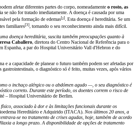
e podem afetar diferentes partes do corpo, nomeadamente
o rosto, as
xia se não for tratado imediatamente. A doença é causada por uma
[
]
onsável pela formação de edemas
²
. Esta doença é hereditária. Se um
[
3]
es familiares
, tornando o seu reconhecimento ainda mais difícil.
r uma doença hereditária, suscita também preocupações quanto à
resa Caballero
, diretora do Centro Nacional de Referência para o
 Espanha, a par do Hospital Universitário Vall d'Hebron e do
iana e a capacidade de planear o futuro também podem ser afetadas por
strointestinais, o diagnóstico só é feito, muitas vezes, após vários
omo o inchaço alérgico ou o abdómen agudo —, o seu diagnóstico é
tico correto. Durante este período, os doentes correm o risco de
té – Hospital Universitário de Berlim.
ísico, associado à dor e às limitações funcionais durante os
ngioedema Hereditário e Adquirido (ITACA).
Nos últimos 20 anos, a
centrava-se no tratamento de crises agudas, hoje, também de acordo
ofilaxia a longo prazo. A disponibilidade de opções de tratamento