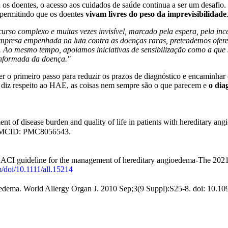
 os doentes, o acesso aos cuidados de saúde continua a ser um desafio.
 permitindo que os doentes
vivam livres do peso da imprevisibilidade
rso complexo e muitas vezes invisível, marcado pela espera, pela ince
presa empenhada na luta contra as doenças raras, pretendemos oferec
 Ao mesmo tempo, apoiamos iniciativas de sensibilização como a que se 
informada da doença."
er o primeiro passo para reduzir os prazos de diagnóstico e encaminhar
ue diz respeito ao HAE, as coisas nem sempre são o que parecem e
o dia
 of disease burden and quality of life in patients with hereditary a
; PMCID: PMC8056543.
I guideline for the management of hereditary angioedema-The 2021 re
m/doi/10.1111/all.15214
oedema. World Allergy Organ J. 2010 Sep;3(9 Suppl):S25-8. doi: 